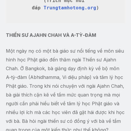
(Trích mục hỏi 
đáp 
Trungtamhotong.org
)
THIỀN SƯ AJAHN CHAH VÀ A-TỲ-ĐÀM
Một ngày nọ có một bà giáo sư nổi tiếng về môn siêu
hình học Phật giáo đến thăm ngài Thiền sư Ajahn
Chah. Ở Bangkok, bà giảng dạy định kỳ về bộ môn
A-tỳ-đàm (Abhidhamma, Vi diệu pháp) và tâm lý học
Phật giáo. Trong khi nói chuyện với ngài Ajahn Chah,
bà giải thích cặn kẽ về tầm mức quan trọng mà mọi
người cần phải hiểu biết về tâm lý học Phật giáo và
nhiều lợi ích mà các học viên đã gặt hái được khi học
với bà. Bà hỏi ngài thiền sư có đồng ý với bà về tầm
quan trọng của một kiến thức như thế không?