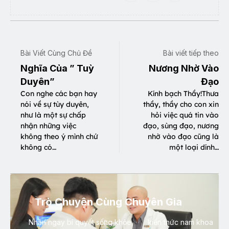
Bài Viết Cùng Chủ Đề
Bài viết tiếp theo
Nghĩa Của ” Tuỳ
Nương Nhờ Vào
Duyên”
Đạo
Con nghe các bạn hay
Kính bạch Thầy!Thưa
nói về sự tùy duyên,
thầy, thầy cho con xin
như là một sự chấp
hỏi việc quá tin vào
nhận những việc
đạo, sùng đạo, nương
không theo ý mình chứ
nhờ vào đạo cũng là
không có…
một loại dính…
Trò Chuyện Cùng Chuyên Gia
Nhận ngay bí quyết sống khỏe, kiến thức nam khoa