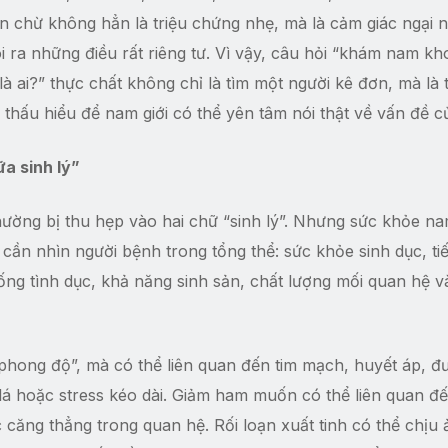
 chừ không hẳn là triệu chứng nhẹ, mà là cảm giác ngại 
ói ra những điều rất riêng tư. Vì vậy, câu hỏi “khám nam kh
à ai?” thực chất không chỉ là tìm một người kê đơn, mà là 
thấu hiểu để nam giới có thể yên tâm nói thật về vấn đề c
ữa sinh lý”
ường bị thu hẹp vào hai chữ “sinh lý”. Nhưng sức khỏe na
cần nhìn người bệnh trong tổng thể: sức khỏe sinh dục, tiế
sống tình dục, khả năng sinh sản, chất lượng mối quan hệ v
phong độ”, mà có thể liên quan đến tim mạch, huyết áp, đ
á hoặc stress kéo dài. Giảm ham muốn có thể liên quan đ
c căng thẳng trong quan hệ. Rối loạn xuất tinh có thể chịu