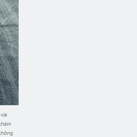
vài
 khám
 không