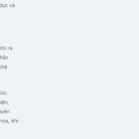
 dục và
phí rẻ
chắc
khả
Sức
iện,
uyền
hoa, khi