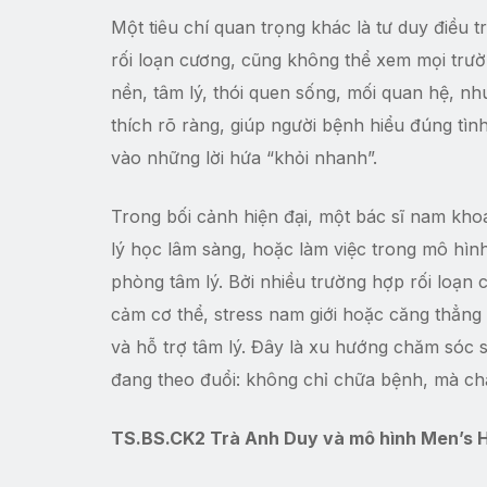
Một tiêu chí quan trọng khác là tư duy điều 
rối loạn cương, cũng không thể xem mọi trườ
nền, tâm lý, thói quen sống, mối quan hệ, nhu 
thích rõ ràng, giúp người bệnh hiểu đúng tì
vào những lời hứa “khỏi nhanh”.
Trong bối cảnh hiện đại, một bác sĩ nam khoa
lý học lâm sàng, hoặc làm việc trong mô hình 
phòng tâm lý. Bởi nhiều trường hợp rối loạn
cảm cơ thể, stress nam giới hoặc căng thẳng 
và hỗ trợ tâm lý. Đây là xu hướng chăm sóc 
đang theo đuổi: không chỉ chữa bệnh, mà chăm
TS.BS.CK2 Trà Anh Duy và mô hình Men’s He