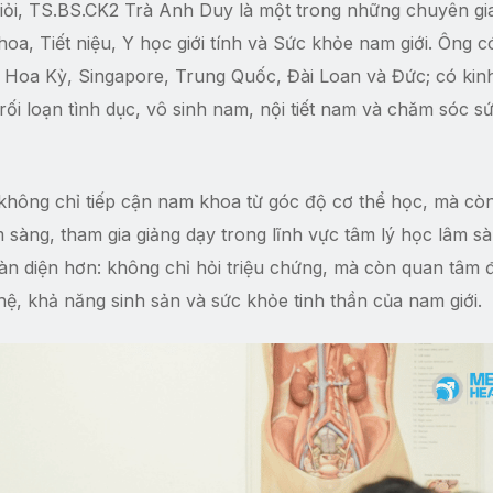
iỏi, TS.BS.CK2 Trà Anh Duy là một trong những chuyên gi
hoa, Tiết niệu, Y học giới tính và Sức khỏe nam giới. Ông c
i Hoa Kỳ, Singapore, Trung Quốc, Đài Loan và Đức; có kin
 rối loạn tình dục, vô sinh nam, nội tiết nam và chăm sóc s
hông chỉ tiếp cận nam khoa từ góc độ cơ thể học, mà cò
m sàng, tham gia giảng dạy trong lĩnh vực tâm lý học lâm sà
oàn diện hơn: không chỉ hỏi triệu chứng, mà còn quan tâm 
n hệ, khả năng sinh sản và sức khỏe tinh thần của nam giới.