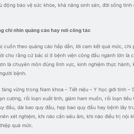
hủ động bảo vệ sức khỏe, khả năng sinh sản, đời sống tình
ng chỉ nhìn quảng cáo hay nơi công tác
 bị cuốn theo quảng cáo hấp dẫn, lời cam kết quá mức, chi 
i cho rằng cứ bác sĩ ở bệnh viện công đầu ngành lớn là 
hơn là chuyên môn đúng lĩnh vực, kinh nghiệm thực hành, 
 người bệnh.
tảng vững trong Nam khoa – Tiết niệu – Y học giới tính – 
oạn cương, rối loạn xuất tinh, giảm ham muốn, rối loạn tiểu t
quy đầu, dài bao quy đầu, hẹp bao quy đầu hay bệnh lây tr
ên xét nghiệm, khi nào cần siêu âm, khi nào điều trị nội k
thiệp quá mức.