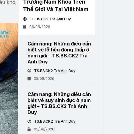
Trường Nam Khoa Trên
iểu khó,
Thế Giới Và Tại Việt Nam
TS.BS.CK2 Trà Anh Duy
06/08/2026
Cẩm nang: Những điều cần
biết về lỗ tiểu đóng thấp ở
nam giới – TS.BS.CK2 Trà
Anh Duy
TS.BS.CK2 Trà Anh Duy
05/08/2026
Cẩm nang: Những điều cần
biết về suy sinh dục ở nam
giới – TS.BS.CK2 Trà Anh
Duy
TS.BS.CK2 Trà Anh Duy
05/08/2026