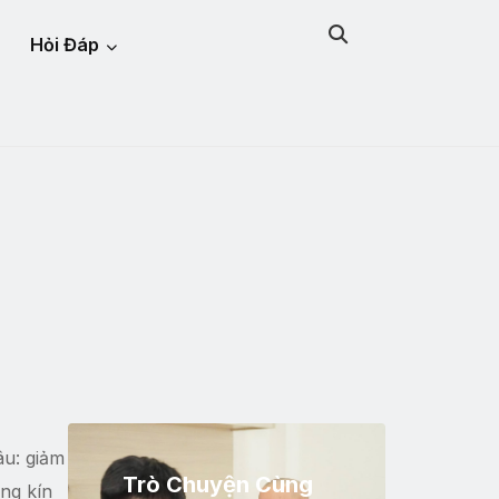
Hỏi Đáp
âu: giảm
Trò Chuyện Cùng
ng kín