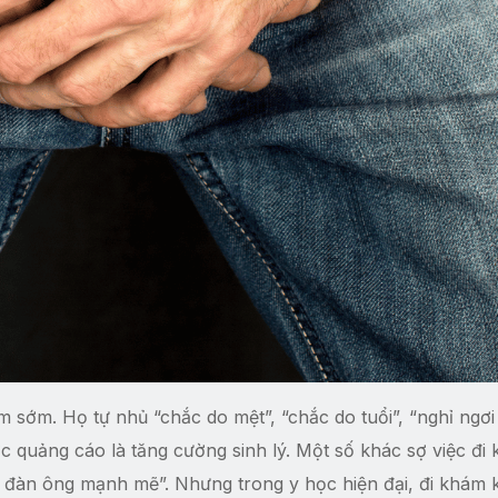
m sớm. Họ tự nhủ “chắc do mệt”, “chắc do tuổi”, “nghỉ ngơi 
 quảng cáo là tăng cường sinh lý. Một số khác sợ việc đi
 đàn ông mạnh mẽ”. Nhưng trong y học hiện đại, đi khám