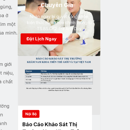
Chuyên Gia
ngùng,
oa ở
Nhận ngay bí quyết sống khỏe,
kiến thức nam khoa chính thống từ
tìm một
TS.BS.CK2 Trà Anh Duy
ủa mình.
Đặt Lịch Ngay
m giới
t niệu,
à chất
ường
ến
Nội Bộ
 ảnh
Báo Cáo Khảo Sát Thị