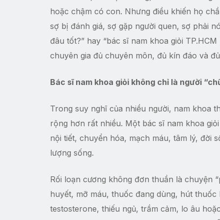
hoặc chậm có con. Nhưng điều khiến họ chần
sợ bị đánh giá, sợ gặp người quen, sợ phải n
đâu tốt?” hay “bác sĩ nam khoa giỏi TP.HCM l
chuyên gia đủ chuyên môn, đủ kín đáo và đủ 
Bác sĩ nam khoa giỏi không chỉ là người “ch
Trong suy nghĩ của nhiều người, nam khoa th
rộng hơn rất nhiều. Một bác sĩ nam khoa giỏi 
nội tiết, chuyển hóa, mạch máu, tâm lý, đời 
lượng sống.
Rối loạn cương không đơn thuần là chuyện “
huyết, mỡ máu, thuốc đang dùng, hút thuốc l
testosterone, thiếu ngủ, trầm cảm, lo âu hoặ