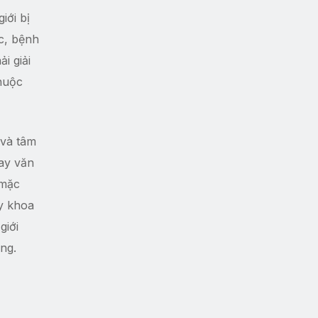
iới bị
c, bệnh
i giải
thuộc
 và tâm
hay văn
 mặc
 y khoa
giới
ng.