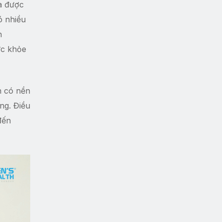
a được
ó nhiều
h
ức khỏe
n có nền
ng. Điều
đến