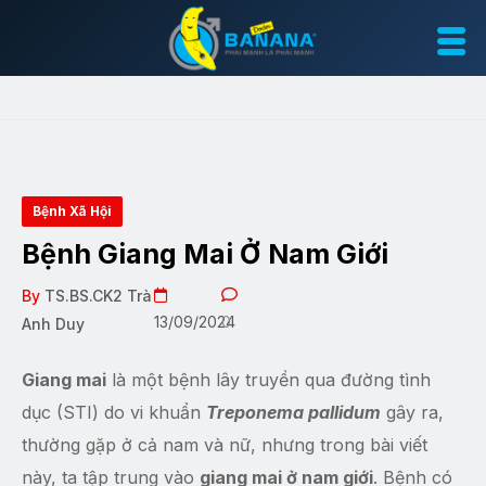
Bệnh Xã Hội
Bệnh Giang Mai Ở Nam Giới
By
TS.BS.CK2 Trà
13/09/2024
0
Anh Duy
Giang mai
là một bệnh lây truyền qua đường tình
dục (STI) do vi khuẩn
Treponema pallidum
gây ra,
thường gặp ở cả nam và nữ, nhưng trong bài viết
này, ta tập trung vào
giang mai ở nam giới
. Bệnh có