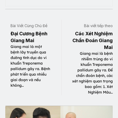
Bài Viết Cùng Chủ Đề
Bài viết tiếp theo
Đại Cương Bệnh
Các Xét Nghiệm
Giang Mai
Chẩn Đoán Giang
Giang mai là một
Mai
bệnh lây truyền qua
Giang mai là bệnh
đường tình dục do vi
nhiễm trùng do vi
khuẩn Treponema
khuẩn Treponema
pallidum gây ra. Bệnh
pallidum gây ra. Để
phát triển qua nhiều
chẩn đoán bệnh, các
giai đoạn và nếu
xét nghiệm quan trọng
không…
bao gồm: 1. Xét
Nghiệm Máu…