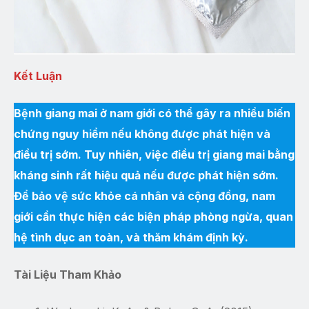
Kết Luận
Bệnh giang mai ở nam giới có thể gây ra nhiều biến
chứng nguy hiểm nếu không được phát hiện và
điều trị sớm. Tuy nhiên, việc điều trị giang mai bằng
kháng sinh rất hiệu quả nếu được phát hiện sớm.
Để bảo vệ sức khỏe cá nhân và cộng đồng, nam
giới cần thực hiện các biện pháp phòng ngừa, quan
hệ tình dục an toàn, và thăm khám định kỳ.
Tài Liệu Tham Khảo