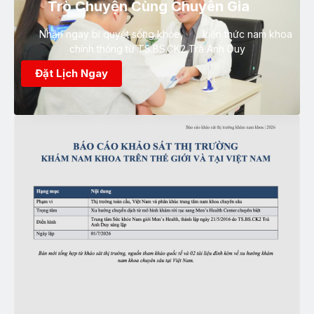
Trò Chuyện Cùng Chuyên Gia
Nhận ngay bí quyết sống khỏe, kiến thức nam khoa
chính thống từ TS.BS.CK2 Trà Anh Duy
Đặt Lịch Ngay