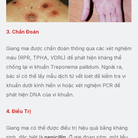
3. Chẩn Đoán
Giang mai được chẩn đoán thông qua các xét nghiệm
máu (RPR, TPHA, VDRL) để phát hiện kháng thể
chống lại vi khuẩn Treponema pallidum. Ngoài ra,
bác sĩ có thể lấy mẫu dịch từ vết loét để kiểm tra vi
khuẩn dưới kính hiển vi hoặc xét nghiệm PCR để
phát hiện DNA của vi khuẩn.
4. Điều Trị
Giang mai có thể được điều trị hiệu quả bằng kháng
sinh, đặc biệt là
penicillin
. Ở giai đoạn sớm, một liều