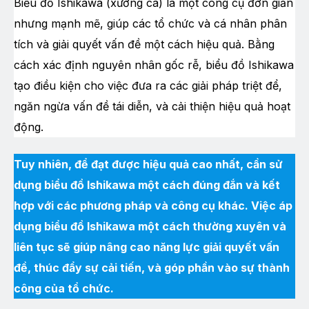
Biểu đồ Ishikawa (xương cá) là một công cụ đơn giản
nhưng mạnh mẽ, giúp các tổ chức và cá nhân phân
tích và giải quyết vấn đề một cách hiệu quả. Bằng
cách xác định nguyên nhân gốc rễ, biểu đồ Ishikawa
tạo điều kiện cho việc đưa ra các giải pháp triệt để,
ngăn ngừa vấn đề tái diễn, và cải thiện hiệu quả hoạt
động.
Tuy nhiên, để đạt được hiệu quả cao nhất, cần sử
dụng biểu đồ Ishikawa một cách đúng đắn và kết
hợp với các phương pháp và công cụ khác. Việc áp
dụng biểu đồ Ishikawa một cách thường xuyên và
liên tục sẽ giúp nâng cao năng lực giải quyết vấn
đề, thúc đẩy sự cải tiến, và góp phần vào sự thành
công của tổ chức.