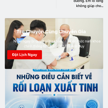
dương. Em lo lắng
không giúp cho…
Trò Chuyện Cùng Chuyên Gia
Nhận ngay bí quyết sống khỏe, kiến thức nam khoa
chính thống từ TS.BS.CK2 Trà Anh Duy
Đặt Lịch Ngay