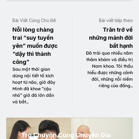
Bài Viết Cùng Chủ Đề
Bài viết tiếp theo
Nỗi lòng chàng
Trăn trở về
trai “suy tuyến
những mảnh đời
yên” muốn được
bất hạnh
Đã trải qua nhiều năm
“dậy thì thành
thăm khám và điều trị
công”
Nam khoa. Tôi thấu
Sau một thời gian
hiểu được những cảnh
dùng nội tiết tố kích
đời, những nỗi niềm
hoạt từ não, giờ đây
riêng của đấng…
Minh đã khoe “cậu
nhỏ” giờ đã lớn dần
và bắt…
Trò Chuyện Cùng Chuyên Gia