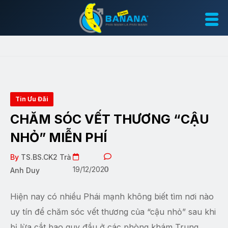
Tin Ưu Đãi
CHĂM SÓC VẾT THƯƠNG “CẬU
NHỎ” MIỄN PHÍ
By
TS.BS.CK2 Trà
19/12/2020
0
Anh Duy
Hiện nay có nhiều Phái mạnh không biết tìm nơi nào
uy tín để chăm sóc vết thương của “cậu nhỏ” sau khi
bị lừa cắt bao quy đầu ở các phòng khám Trung