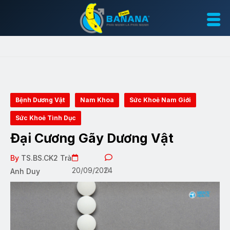
Bệnh Dương Vật
Nam Khoa
Sức Khoẻ Nam Giới
Sức Khoẻ Tình Dục
Đại Cương Gãy Dương Vật
By
TS.BS.CK2 Trà
20/09/2024
0
Anh Duy