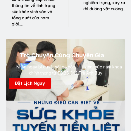
nghiêm trọng, xảy ra
thông tin về tình trạng
khi dương vật cương…
sức khỏe sinh sản và
tổng quát của nam
giới.…
Trò Chuyện Cùng Chuyên Gia
Nhận ngay bí quyết sống khỏe, kiến thức nam khoa
chính thống từ TS.BS.CK2 Trà Anh Duy
Đặt Lịch Ngay