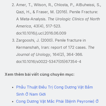
Amer, T., Wilson, R., Chlosta, P., AlBuheissi, S.,
Qazi, H., & Fraser, M. (2016). Penile Fracture:
A Meta-Analysis.
The Urologic Clinics of North
America
, 43(4), 517-523.
doi:10.1016/j.ucl.2016.06.009
Zargooshi, J. (2000). Penile fracture in
Kermanshah, Iran: report of 172 cases.
The
Journal of Urology
, 164(2), 364-366.
doi:10.1016/s0022-5347(05)67354-4
Xem thêm bài viết cùng chuyên mục:
Phẫu Thuật Điều Trị Cong Dương Vật Bẩm
Sinh Ở Nam Giới
Cong Dương Vật Mắc Phải (Bệnh Peyronie) Ở