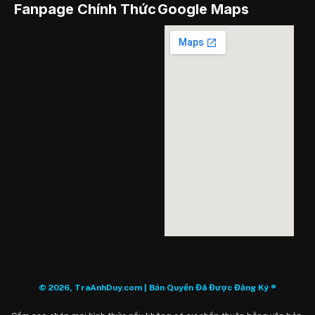
Fanpage Chính Thức
Google Maps
© 2026, TraAnhDuy.com | Bản Quyền Đã Được Đăng Ký ®