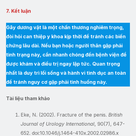
7. Kết luận
Gãy dương vật là một chấn thương nghiêm trọng,
đòi hỏi can thiệp y khoa kịp thời để tránh các biến
chứng lâu dài. Nếu bạn hoặc người thân gặp phải
tình trạng này, cần nhanh chóng đến bệnh viện để
được khám và điều trị ngay lập tức. Quan trọng
nhất là duy trì lối sống và hành vi tình dục an toàn
để tránh nguy cơ gặp phải tình huống này.
Tài liệu tham khảo
Eke, N. (2002). Fracture of the penis.
British
Journal of Urology International
, 90(7), 647-
652. doi:10.1046/j.1464-410x.2002.02986.x