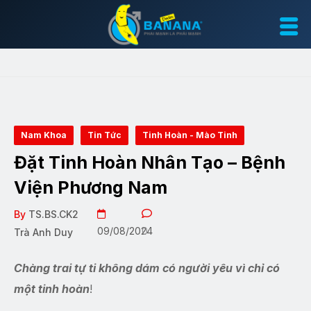
Nam Khoa
Tin Tức
Tinh Hoàn - Mào Tinh
Đặt Tinh Hoàn Nhân Tạo – Bệnh
Viện Phương Nam
By
TS.BS.CK2
09/08/2024
0
Trà Anh Duy
Chàng trai tự ti không dám có người yêu vì chỉ có
một tinh hoàn
!