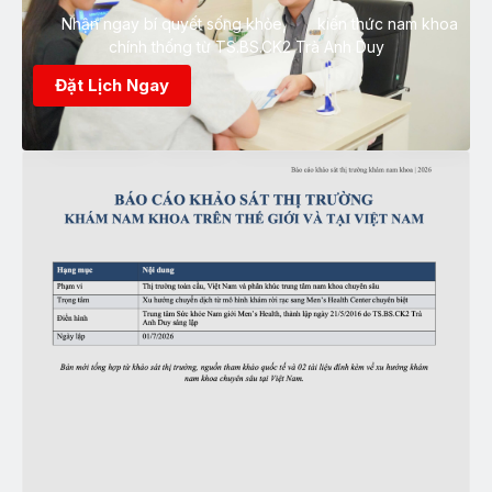
Nhận ngay bí quyết sống khỏe, kiến thức nam khoa
chính thống từ TS.BS.CK2 Trà Anh Duy
Đặt Lịch Ngay