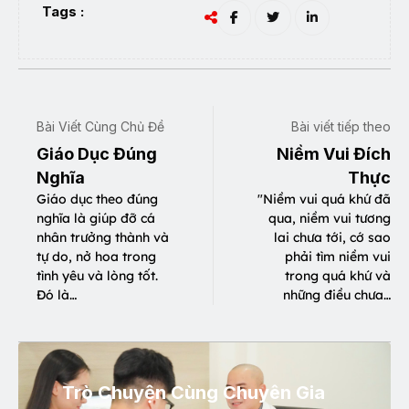
Tags :
Bài Viết Cùng Chủ Đề
Bài viết tiếp theo
Giáo Dục Đúng
Niềm Vui Đích
Nghĩa
Thực
Giáo dục theo đúng
"Niềm vui quá khứ đã
nghĩa là giúp đỡ cá
qua, niềm vui tương
nhân trưởng thành và
lai chưa tới, cớ sao
tự do, nở hoa trong
phải tìm niềm vui
tình yêu và lòng tốt.
trong quá khứ và
Đó là…
những điều chưa…
Trò Chuyện Cùng Chuyên Gia