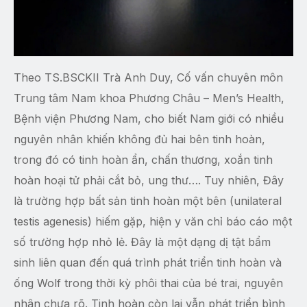
Theo TS.BSCKII Trà Anh Duy, Cố vấn chuyên môn
Trung tâm Nam khoa Phương Châu – Men’s Health,
Bệnh viện Phương Nam, cho biết Nam giới có nhiều
nguyên nhân khiến không đủ hai bên tinh hoàn,
trong đó có tinh hoàn ẩn, chấn thương, xoắn tinh
hoàn hoại tử phải cắt bỏ, ung thư…. Tuy nhiên, Đây
là trường hợp bất sản tinh hoàn một bên (unilateral
testis agenesis) hiếm gặp, hiện y văn chỉ báo cáo một
số trường hợp nhỏ lẻ. Đây là một dạng dị tật bẩm
sinh liên quan đến quá trình phát triển tinh hoàn và
ống Wolf trong thời kỳ phôi thai của bé trai, nguyên
nhân chưa rõ. Tinh hoàn còn lại vẫn phát triển bình