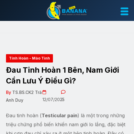
Tinh Hoàn - Mào Tinh
Đau Tinh Hoàn 1 Bên, Nam Giới
Cần Lưu Ý Điều Gì?
By
TS.BS.CK2 Trà
12/07/2025
0
Anh Duy
Đau tinh hoàn (
Testicular pain
) là một trong những
triệu chứng phổ biến khiến nam giới lo lắng, đặc biệt
khi cơn đau chỉ xảy ra ở một bên tinh hoàn. Đây có