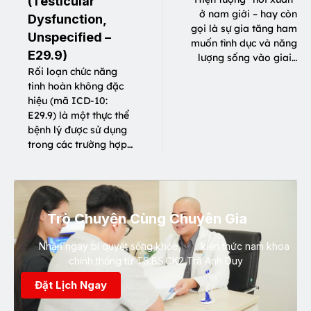
(Testicular
ở nam giới – hay còn
Dysfunction,
gọi là sự gia tăng ham
Unspecified –
muốn tình dục và năng
E29.9)
lượng sống vào giai…
Rối loạn chức năng
tinh hoàn không đặc
hiệu (mã ICD-10:
E29.9) là một thực thể
bệnh lý được sử dụng
trong các trường hợp…
Trò Chuyện Cùng Chuyên Gia
Nhận ngay bí quyết sống khỏe, kiến thức nam khoa
chính thống từ TS.BS.CK2 Trà Anh Duy
Đặt Lịch Ngay