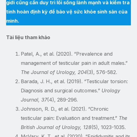
giới cũng cần duy trì lối sống lành mạnh và kiểm tra
tinh hoàn định kỳ để bảo vệ sức khỏe sinh sản của
mình.
Tài liệu tham khảo
Patel, A., et al. (2020). “Prevalence and
management of testicular pain in adult males.”
The Journal of Urology, 204
(3), 576-582.
Barada, J. H., et al. (2019). “Testicular torsion:
Diagnosis and surgical outcomes.”
Urology
Journal, 37
(4), 289-296.
Johnson, R. D., et al. (2021). “Chronic
testicular pain: Evaluation and treatment.”
The
British Journal of Urology, 128
(5), 1023-1035.
McVary, K. T., et al. (2020). “Epididymitis and its