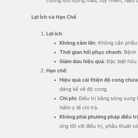
cường lưu lượng máu, tuy nhiên, hiệu 
Lợi Ích và Hạn Chế
Lợi ích
:
Không xâm lấn
: Không cần phẫu 
Thời gian hồi phục nhanh
: Bệnh 
Giảm đau hiệu quả
: Đặc biệt hữu
Hạn chế
:
Hiệu quả cải thiện độ cong chư
đáng kể về độ cong.
Chi phí
: Điều trị bằng sóng xung
hiểm y tế chi trả.
Không phải phương pháp điều tr
ứng tốt với điều trị, phẫu thuật c