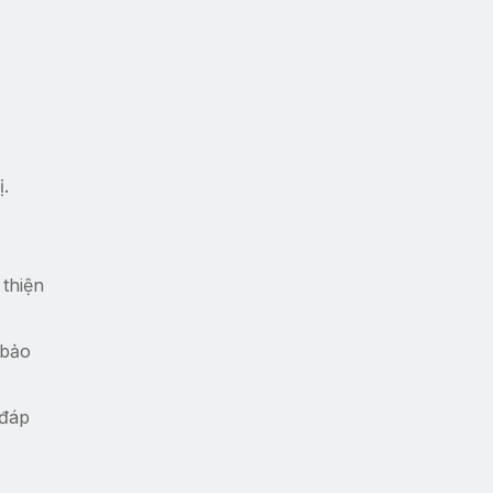
ị.
 thiện
 bảo
 đáp