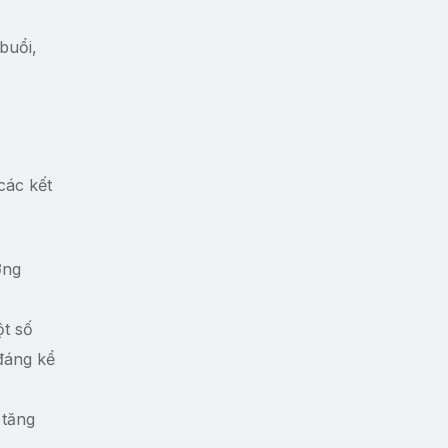
buổi,
các kết
ơng
ột số
đáng kể
 tăng