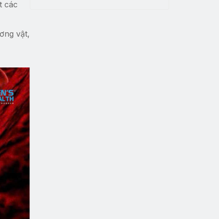
t các
ơng vật,