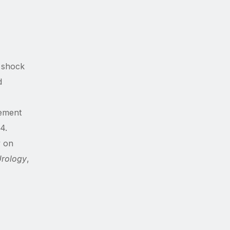
y shock
d
gement
4.
y on
Urology
,