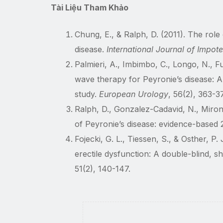
Tài Liệu Tham Khảo
Chung, E., & Ralph, D. (2011). The rol
disease.
International Journal of Impo
Palmieri, A., Imbimbo, C., Longo, N., Fu
wave therapy for Peyronie’s disease: A
study.
European Urology
, 56(2), 363-3
Ralph, D., Gonzalez-Cadavid, N., Miron
of Peyronie’s disease: evidence-based 
Fojecki, G. L., Tiessen, S., & Osther, P
erectile dysfunction: A double-blind, s
51(2), 140-147.