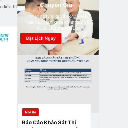
Chuyên Gia
điều trị
Nhận ngay bí quyết sống khỏe,
kiến thức nam khoa chính thống từ
TS.BS.CK2 Trà Anh Duy
Đặt Lịch Ngay
Nội Bộ
Báo Cáo Khảo Sát Thị