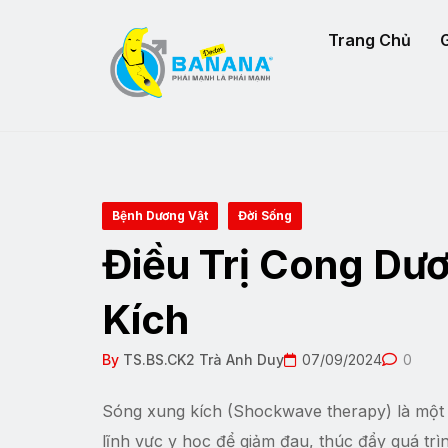
Trang Chủ
G
Bệnh Dương Vật
Đời Sống
Điều Trị Cong Dư
Kích
By
TS.BS.CK2 Trà Anh Duy
07/09/2024
0
Sóng xung kích (Shockwave therapy) là một 
lĩnh vực y học để giảm đau, thúc đẩy quá trì