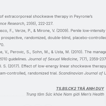
e of extracorporeal shockwave therapy in Peyronie’s
tence Research
, 23(6), 222-227.
sco, F., Verze, P., & Mirone, V. (2009). Penile low-intensit
 prospective, randomized, double-blind, placebo-controlle
70.
e, V., Perovic, S., Sohn, M., & Usta, M. (2010). The mana
2010 guidelines.
Journal of Sexual Medicine
, 7(7), 2359-237
. J. S. (2017). Effect of low-energy linear shockwave therap
ham-controlled, randomized trial.
Scandinavian Journal of 
TS.BS.CK2 TRÀ ANH DUY
Trung tâm Sức khỏe Nam giới Men’s Health