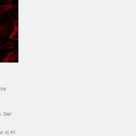
Quy
. Gel
 vị trí