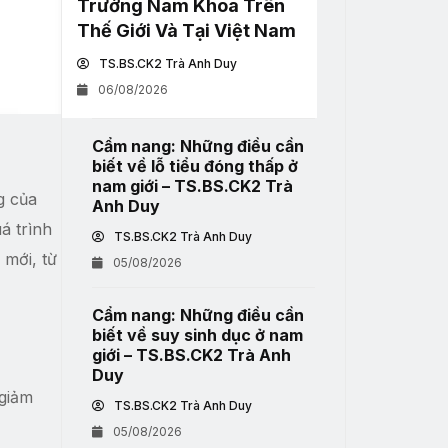
Trường Nam Khoa Trên
Thế Giới Và Tại Việt Nam
TS.BS.CK2 Trà Anh Duy
06/08/2026
Cẩm nang: Những điều cần
biết về lỗ tiểu đóng thấp ở
nam giới – TS.BS.CK2 Trà
g của
Anh Duy
á trình
TS.BS.CK2 Trà Anh Duy
 mới, từ
05/08/2026
Cẩm nang: Những điều cần
biết về suy sinh dục ở nam
giới – TS.BS.CK2 Trà Anh
Duy
giảm
TS.BS.CK2 Trà Anh Duy
05/08/2026