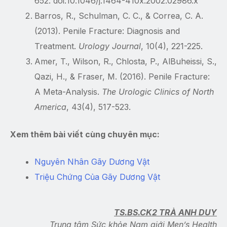
652. doi:10.1046/j.1464-410x.2002.02986.x
Barros, R., Schulman, C. C., & Correa, C. A.
(2013). Penile Fracture: Diagnosis and
Treatment.
Urology Journal
, 10(4), 221-225.
Amer, T., Wilson, R., Chlosta, P., AlBuheissi, S.,
Qazi, H., & Fraser, M. (2016). Penile Fracture:
A Meta-Analysis.
The Urologic Clinics of North
America
, 43(4), 517-523.
Xem thêm bài viết cùng chuyên mục:
Nguyên Nhân Gãy Dương Vật
Triệu Chứng Của Gãy Dương Vật
TS.BS.CK2 TRÀ ANH DUY
Trung tâm Sức khỏe Nam giới Men’s Health