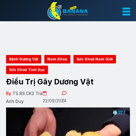
Bệnh Dương Vật
Nam Khoa
Sức Khoẻ Nam Giới
Sức Khoẻ Tình Dục
Điều Trị Gãy Dương Vật
By
TS.BS.CK2 Trà
22/09/2024
0
Anh Duy