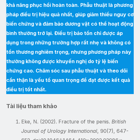
khả năng phục hồi hoàn toàn. Phẫu thuật là phương
pháp điều trị hiệu quả nhất, giúp giảm thiểu nguy cơ
biến chứng và đảm bảo dương vật có thể hoạt động
bình thường trở lại. Điều trị bảo tồn chỉ được áp
dụng trong những trường hợp rất nhẹ và không có
tổn thương nghiêm trọng, nhưng phương pháp này
thường không được khuyến nghị do tỷ lệ biến
chứng cao. Chăm sóc sau phẫu thuật và theo dõi
cẩn thận là yếu tố quan trọng để đạt được kết quả
điều trị tốt nhất.
Tài liệu tham khảo
Eke, N. (2002). Fracture of the penis.
British
Journal of Urology International
, 90(7), 647-