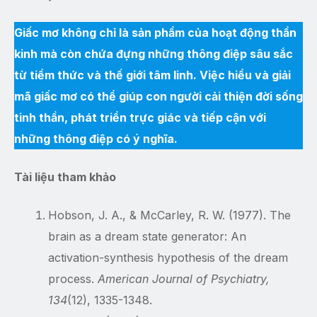
Giấc mơ không chỉ là sản phẩm của hoạt động thần
kinh mà còn chứa đựng những thông điệp sâu sắc
từ tiềm thức và thế giới tâm linh. Việc hiểu và giải
mã giấc mơ có thể giúp con người cải thiện đời sống
tinh thần, phát triển trực giác và tiếp cận với
những thông điệp có ý nghĩa.
Tài liệu tham khảo
Hobson, J. A., & McCarley, R. W. (1977). The
brain as a dream state generator: An
activation-synthesis hypothesis of the dream
process.
American Journal of Psychiatry,
134
(12), 1335-1348.