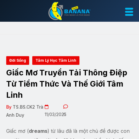
Đời Sống
Tâm Lý Học Tâm Linh
Giấc Mơ Truyền Tải Thông Điệp
Từ Tiềm Thức Và Thế Giới Tâm
Linh
By
TS.BS.CK2 Trà
11/03/2025
0
Anh Duy
Giấc mơ (
dreams
) từ lâu đã là một chủ đề được con