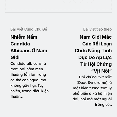
Bài Viết Cùng Chủ Đề
Bài viết tiếp theo
Nhiễm Nấm
Nam Giới Mắc
Candida
Các Rối Loạn
Albicans Ở Nam
Chức Năng Tình
Giới
Dục Do Áp Lực
Candida albicans là
Từ Hội Chứng
một loại nấm men
“Vịt Nổi”
thường tồn tại trong
Hội chứng "vịt nổi"
cơ thể con người mà
(Duck Syndrome) là
không gây hại. Tuy
một hiện tượng tâm lý
nhiên, trong điều kiện
phổ biến ở xã hội hiện
thuận…
đại, nơi mà một người
trông có…