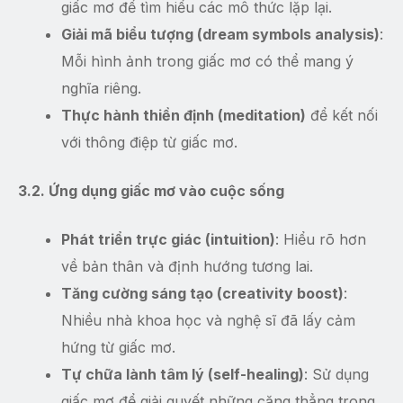
giấc mơ để tìm hiểu các mô thức lặp lại.
Giải mã biểu tượng (dream symbols analysis)
:
Mỗi hình ảnh trong giấc mơ có thể mang ý
nghĩa riêng.
Thực hành thiền định (meditation)
để kết nối
với thông điệp từ giấc mơ.
3.2. Ứng dụng giấc mơ vào cuộc sống
Phát triển trực giác (intuition)
: Hiểu rõ hơn
về bản thân và định hướng tương lai.
Tăng cường sáng tạo (creativity boost)
:
Nhiều nhà khoa học và nghệ sĩ đã lấy cảm
hứng từ giấc mơ.
Tự chữa lành tâm lý (self-healing)
: Sử dụng
giấc mơ để giải quyết những căng thẳng trong