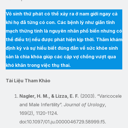
Vô sinh thứ phát có thể xảy ra ở nam giới ngay cả
khi họ đã từng có con. Các bệnh lý như giãn tĩnh
mạch thừng tinh là nguyên nhân phổ biến nhưng có
thể điều trị nếu được phát hiện kịp thời. Thăm khám
định kỳ và sự hiểu biết đúng đắn về sức khỏe sinh
sản là chìa khóa giúp các cặp vợ chồng vượt qua
khó khăn trong việc thụ thai.
Tài Liệu Tham Khảo
Nagler, H. M., & Lizza, E. F.
(2003). “Varicocele
and Male Infertility”.
Journal of Urology
,
169(2), 1120-1124.
doi:10.1097/01.ju.0000046729.58999.f5.