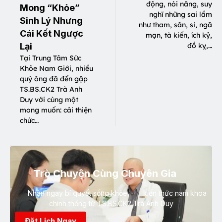
động, nói năng, suy
Mong “Khỏe”
nghĩ những sai lầm
Sinh Lý Nhưng
như tham, sân, si, ngã
Cái Kết Ngược
mạn, tà kiến, ích kỷ,
Lại
đồ kỵ,…
Tại Trung Tâm Sức
Khỏe Nam Giới, nhiều
quý ông đã đến gặp
TS.BS.CK2 Trà Anh
Duy với cùng một
mong muốn: cải thiện
chức…
Trò Chuyện Cùng Chuyên Gia
Nhận ngay bí quyết sống khỏe, kiến thức nam khoa
chính thống từ TS.BS.CK2 Trà Anh Duy
Đặt Lịch Ngay