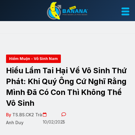
Hiếm Muộn - Vô Sinh Nam
Hiểu Lầm Tai Hại Về Vô Sinh Thứ
Phát: Khi Quý Ông Cứ Nghĩ Rằng
Mình Đã Có Con Thì Không Thể
Vô Sinh
By
TS.BS.CK2 Trà
10/02/2025
0
Anh Duy