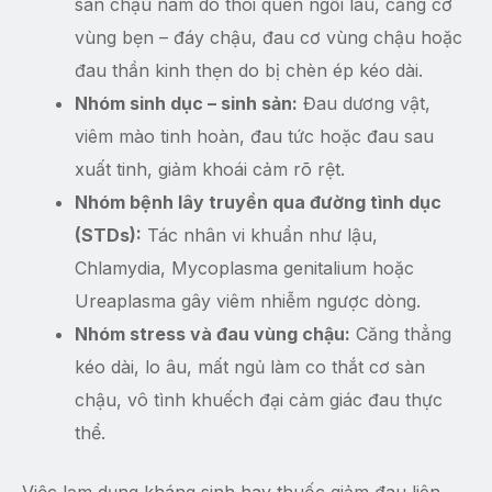
sàn chậu nam do thói quen ngồi lâu, căng cơ
vùng bẹn – đáy chậu, đau cơ vùng chậu hoặc
đau thần kinh thẹn do bị chèn ép kéo dài.
Nhóm sinh dục – sinh sản:
Đau dương vật,
viêm mào tinh hoàn, đau tức hoặc đau sau
xuất tinh, giảm khoái cảm rõ rệt.
Nhóm bệnh lây truyền qua đường tình dục
(STDs):
Tác nhân vi khuẩn như lậu,
Chlamydia, Mycoplasma genitalium hoặc
Ureaplasma gây viêm nhiễm ngược dòng.
Nhóm stress và đau vùng chậu:
Căng thẳng
kéo dài, lo âu, mất ngủ làm co thắt cơ sàn
chậu, vô tình khuếch đại cảm giác đau thực
thể.
Việc lạm dụng kháng sinh hay thuốc giảm đau liên