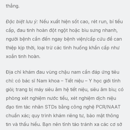
thẳng.
Đặc biệt lưu ý:
Nếu xuất hiện sốt cao, rét run, bí tiểu
cấp, đau tinh hoàn đột ngột hoặc bìu sưng nhanh,
người bệnh cần đến ngay bệnh viện/cấp cứu để can
thiệp kịp thời, loại trừ các tình huống khẩn cấp như
xoắn tinh hoàn.
Địa chỉ khám đau vùng chậu nam cần đáp ứng tiêu
chí: có bác sĩ Nam khoa – Tiết niệu – Y học giới tính
giỏi; trang bị máy siêu âm hệ tiết niệu, siêu âm bìu; có
phòng xét nghiệm nước tiểu, xét nghiệm dịch niệu
đạo tìm tác nhân STDs bằng công nghệ PCR/NAAT
chuẩn xác; quy trình khám riêng tư, bảo mật thông
tin và thấu hiểu. Bạn nên tỉnh táo tránh xa các cơ sở