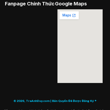
Fanpage Chính Thức
Google Maps
© 2026, TraAnhDuy.com | Bản Quyền Đã Được Đăng Ký ®