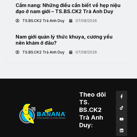
Cẩm nang: Những điều cần biết về hẹp niệu
đạo ở nam giới – TS.BS.CK2 Trà Anh Duy
TS.BS.CK2 Trà Anh Duy
07/08/2026
Nam giới quản lý thức khuya, cương yếu
nên khám ở đâu?
TS.BS.CK2 Trà Anh Duy
07/08/2026
Theo dõi
TS.
BS.CK2
Trà Anh
Duy: