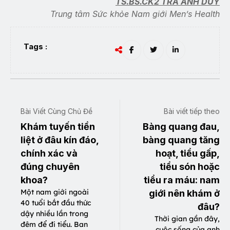
TS.BS.CK2 TRÀ ANH DUY
Trung tâm Sức khỏe Nam giới Men’s Health
Tags :
Bài Viết Cùng Chủ Đề
Bài viết tiếp theo
Khám tuyến tiền
Bàng quang đau,
liệt ở đâu kín đáo,
bàng quang tăng
chính xác và
hoạt, tiểu gấp,
đúng chuyên
tiểu són hoặc
khoa?
tiểu ra máu: nam
Một nam giới ngoài
giới nên khám ở
40 tuổi bắt đầu thức
đâu?
dậy nhiều lần trong
Thời gian gần đây,
đêm để đi tiểu. Ban
cuộc sống của anh