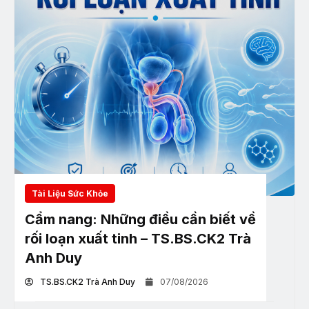
Tài Liệu Sức Khỏe
Cẩm nang: Những điều cần biết về
rối loạn xuất tinh – TS.BS.CK2 Trà
Anh Duy
TS.BS.CK2 Trà Anh Duy
07/08/2026