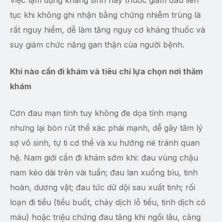
tục khi không ghi nhận bằng chứng nhiễm trùng là
rất nguy hiểm, dễ làm tăng nguy cơ kháng thuốc và
suy giảm chức năng gan thận của người bệnh.
Khi nào cần đi khám và tiêu chí lựa chọn nơi thăm
khám
Cơn đau mạn tính tuy không đe dọa tính mạng
nhưng lại bòn rút thể xác phái mạnh, dễ gây tâm lý
sợ vô sinh, tự ti cơ thể và xu hướng né tránh quan
hệ. Nam giới cần đi khám sớm khi: đau vùng chậu
nam kéo dài trên vài tuần; đau lan xuống bìu, tinh
hoàn, dương vật; đau tức dữ dội sau xuất tinh; rối
loạn đi tiểu (tiểu buốt, chảy dịch lỗ tiểu, tinh dịch có
máu) hoặc triệu chứng đau tăng khi ngồi lâu, căng