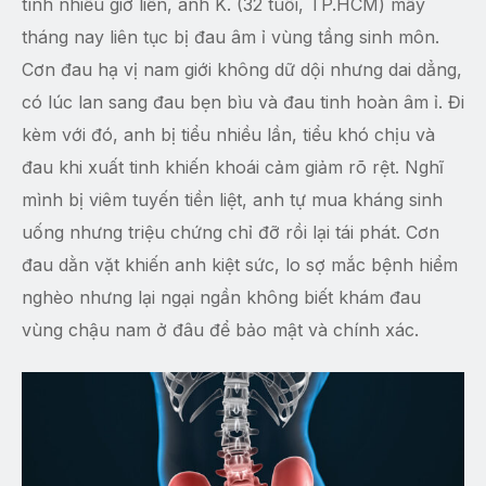
tính nhiều giờ liền, anh K. (32 tuổi, TP.HCM) mấy
tháng nay liên tục bị đau âm ỉ vùng tầng sinh môn.
Cơn đau hạ vị nam giới không dữ dội nhưng dai dẳng,
có lúc lan sang đau bẹn bìu và đau tinh hoàn âm ỉ. Đi
kèm với đó, anh bị tiểu nhiều lần, tiểu khó chịu và
đau khi xuất tinh khiến khoái cảm giảm rõ rệt. Nghĩ
mình bị viêm tuyến tiền liệt, anh tự mua kháng sinh
uống nhưng triệu chứng chỉ đỡ rồi lại tái phát. Cơn
đau dằn vặt khiến anh kiệt sức, lo sợ mắc bệnh hiểm
nghèo nhưng lại ngại ngần không biết khám đau
vùng chậu nam ở đâu để bảo mật và chính xác.