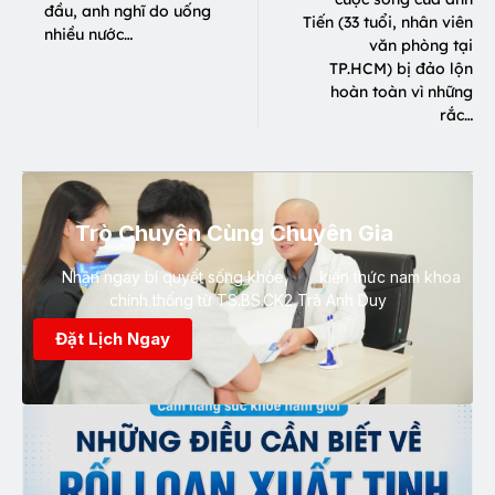
đầu, anh nghĩ do uống
Tiến (33 tuổi, nhân viên
nhiều nước…
văn phòng tại
TP.HCM) bị đảo lộn
hoàn toàn vì những
rắc…
Trò Chuyện Cùng Chuyên Gia
Nhận ngay bí quyết sống khỏe, kiến thức nam khoa
chính thống từ TS.BS.CK2 Trà Anh Duy
Đặt Lịch Ngay