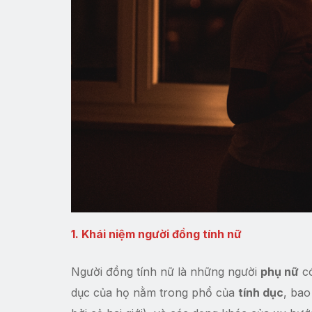
1. Khái niệm người đồng tính nữ
Người đồng tính nữ là những người
phụ nữ
c
dục của họ nằm trong phổ của
tính dục
, bao