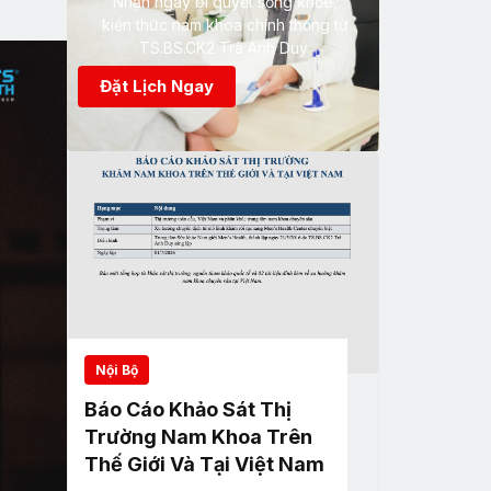
Nhận ngay bí quyết sống khỏe,
kiến thức nam khoa chính thống từ
TS.BS.CK2 Trà Anh Duy
Đặt Lịch Ngay
Nội Bộ
Báo Cáo Khảo Sát Thị
Trường Nam Khoa Trên
Thế Giới Và Tại Việt Nam