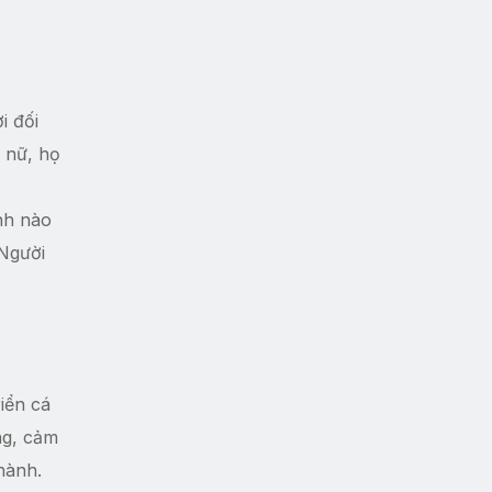
i đối
h nữ, họ
ính nào
 Người
iển cá
ng, cảm
hành.