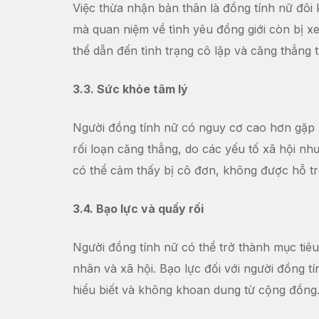
Việc thừa nhận bản thân là đồng tính nữ đôi k
mà quan niệm về tình yêu đồng giới còn bị x
thể dẫn đến tình trạng cô lập và căng thẳng 
3.3. Sức khỏe tâm lý
Người đồng tính nữ có nguy cơ cao hơn gặp 
rối loạn căng thẳng, do các yếu tố xã hội như
có thể cảm thấy bị cô đơn, không được hỗ tr
3.4. Bạo lực và quấy rối
Người đồng tính nữ có thể trở thành mục tiê
nhân và xã hội. Bạo lực đối với người đồng tí
hiểu biết và không khoan dung từ cộng đồng