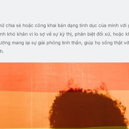
nữ chia sẻ hoặc công khai bản dạng tình dục của mình với g
nh khó khăn vì lo sợ về sự kỳ thị, phân biệt đối xử, hoặc 
ờng mang lại sự giải phóng tinh thần, giúp họ sống thật vớ
h.