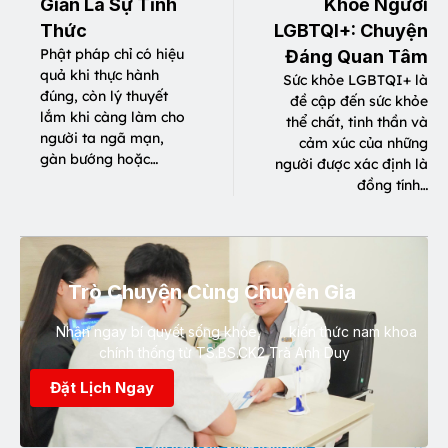
Giản Là Sự Tỉnh
Khoẻ Người
Thức
LGBTQI+: Chuyện
Phật pháp chỉ có hiệu
Đáng Quan Tâm
quả khi thực hành
Sức khỏe LGBTQI+ là
đúng, còn lý thuyết
đề cập đến sức khỏe
lắm khi càng làm cho
thể chất, tinh thần và
người ta ngã mạn,
cảm xúc của những
gàn bướng hoặc…
người được xác định là
đồng tính…
Trò Chuyện Cùng Chuyên Gia
Nhận ngay bí quyết sống khỏe, kiến thức nam khoa
chính thống từ TS.BS.CK2 Trà Anh Duy
Đặt Lịch Ngay