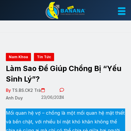
Nam Khoa
Tin Tức
Làm Sao Để Giúp Chồng Bị “Yếu
Sinh Lý”?
By
TS.BS.CK2 Trà
23/06/2024
0
Anh Duy
Mối quan hệ vợ – chồng là một mối quan hệ mật thiết
và bền chặt, với nhiều bí mật khó khăn không thể
chia sẻ cùng ai mà chỉ có thể chia sẻ giữa hai người