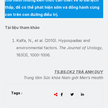
cho mình những kiến thức cần thiết về lỗ đái lệch
thấp, để có thể phát hiện sớm và đồng hành cùng
con trên con đường điều trị.
Tài liệu tham khảo
Kalfa, N., et al. (2010). Hypospadias and
environmental factors.
The Journal of Urology
,
183(3), 1000-1006.
TS.BS.CK2 TRÀ ANH DUY
Trung tâm Sức khỏe Nam giới Men’s Health
Tags :