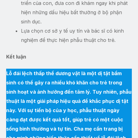
triển của con, đưa con đi khám ngay khi phát
hiện những dấu hiệu bất thường ở bộ phận
sinh dục.
Lựa chọn cơ sở y tế uy tín và bác sĩ có kinh
nghiệm để thực hiện phẫu thuật cho trẻ.
Kết luận
Lỗ đái lệch thấp thể dương vật là một dị tật bẩm
sinh có thể gây ra nhiều khó khăn cho trẻ trong
sinh hoạt và ảnh hưởng đến tâm lý. Tuy nhiên, phẫu
thuật là một giải pháp hiệu quả để khắc phục dị tật
này. Với sự tiến bộ của y học, phẫu thuật ngày
càng đạt được kết quả tốt, giúp trẻ có một cuộc
sống bình thường và tự tin. Cha mẹ cần trang bị