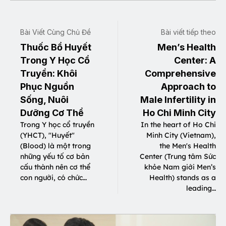
Bài Viết Cùng Chủ Đề
Bài viết tiếp theo
Thuốc Bổ Huyết
Men’s Health
Trong Y Học Cổ
Center: A
Truyền: Khôi
Comprehensive
Phục Nguồn
Approach to
Sống, Nuôi
Male Infertility in
Dưỡng Cơ Thể
Ho Chi Minh City
Trong Y học cổ truyền
In the heart of Ho Chi
(YHCT), "Huyết"
Minh City (Vietnam),
(Blood) là một trong
the Men's Health
những yếu tố cơ bản
Center (Trung tâm Sức
cấu thành nên cơ thể
khỏe Nam giới Men’s
con người, có chức…
Health) stands as a
leading…