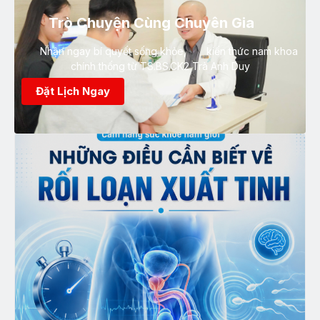
Trò Chuyện Cùng Chuyên Gia
Nhận ngay bí quyết sống khỏe, kiến thức nam khoa
chính thống từ TS.BS.CK2 Trà Anh Duy
Đặt Lịch Ngay