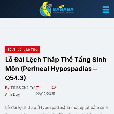
Bất Thường Lỗ Tiểu
Lỗ Đái Lệch Thấp Thể Tầng Sinh
Môn (Perineal Hypospadias –
Q54.3)
By
TS.BS.CK2 Trà
22/02/2025
0
Anh Duy
Lỗ đái lệch thấp (Hypospadias) là một dị tật bẩm sinh