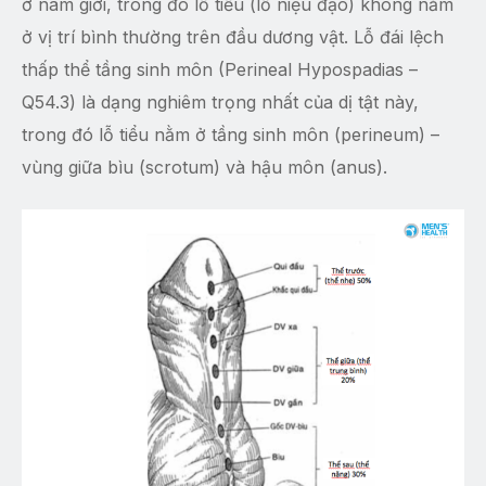
ở nam giới, trong đó lỗ tiểu (lỗ niệu đạo) không nằm
ở vị trí bình thường trên đầu dương vật. Lỗ đái lệch
thấp thể tầng sinh môn (Perineal Hypospadias –
Q54.3) là dạng nghiêm trọng nhất của dị tật này,
trong đó lỗ tiểu nằm ở tầng sinh môn (perineum) –
vùng giữa bìu (scrotum) và hậu môn (anus).