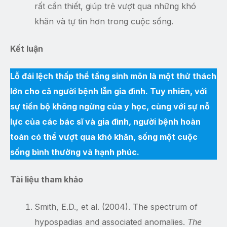
rất cần thiết, giúp trẻ vượt qua những khó
khăn và tự tin hơn trong cuộc sống.
Kết luận
Lỗ đái lệch thấp thể tầng sinh môn là một thử thách
lớn cho cả người bệnh lẫn gia đình. Tuy nhiên, với
sự tiến bộ không ngừng của y học, cùng với sự nỗ
lực của các bác sĩ và gia đình, người bệnh hoàn
toàn có thể vượt qua khó khăn, sống một cuộc
sống bình thường và hạnh phúc.
Tài liệu tham khảo
Smith, E.D., et al. (2004). The spectrum of
hypospadias and associated anomalies.
The