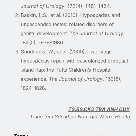
Journal of Urology
, 172(4), 1481-1484.
Baskin, L.S., et al. (2010). Hypospadias and
undescended testes: related disorders of
genital development.
The Journal of Urology
,
184(5), 1978-1986.
Snodgrass, W., et al. (2000). Two-stage
hypospadias repair with vascularized preputial
island flap: the Tufts Children’s Hospital
experience.
The Journal of Urology
, 163(6),
1824-1828.
TS.BS.CK2 TRÀ ANH DUY
Trung tâm Sức khỏe Nam giới Men’s Health
Tags :