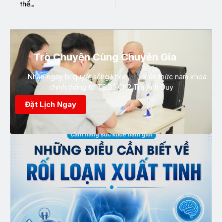
thể…
Trò Chuyện Cùng Chuyên Gia
Nhận ngay bí quyết sống khỏe, kiến thức nam khoa
chính thống từ TS.BS.CK2 Trà Anh Duy
Đặt Lịch Ngay