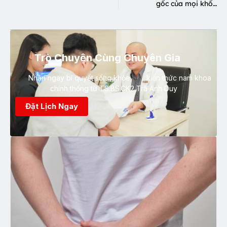
gốc của mọi khổ…
Trò Chuyện Cùng Chuyên Gia
Nhận ngay bí quyết sống khỏe, kiến thức nam khoa
chính thống từ TS.BS.CK2 Trà Anh Duy
Đặt Lịch Ngay