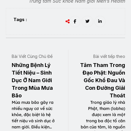
Trung tâm Sức khỏe Nam giới Men’s Health
Tags :
Bài Viết Cùng Chủ Đề
Bài viết tiếp theo
Những Bệnh Lý
Tâm Tham Trong
Tiết Niệu – Sinh
Đạo Phật: Nguồn
Dục Ở Nam Giới
Gốc Khổ Đau Và
Trong Mùa Mưa
Con Đường Giải
Bão
Thoát
Mùa mưa bão gây ra
Trong giáo lý nhà
nhiều nguy cơ về sức
Phật, tham (lobha)
khỏe, đặc biệt là hệ
được xem là một
tiết niệu và sinh dục ở
trong ba độc tố căn
nam giới. Điều kiện…
bản của tâm, là nguồn