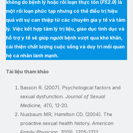
không do bệnh lý hoặc rối loạn thực tổn (
F52.9
) là
một rối loạn phức tạp nhưng có thể điều trị hiệu
quả với sự can thiệp từ các chuyên gia y tế và tâm
lý. Việc kết hợp tâm lý trị liệu, giáo dục tình dục và
hỗ trợ y tế sẽ giúp người bệnh vượt qua khó khăn,
cải thiện chất lượng cuộc sống và duy trì mối quan
hệ cá nhân lành mạnh.
Tài liệu tham khảo
Basson R. (2007). Psychological factors and
sexual dysfunction.
Journal of Sexual
Medicine, 4
(1), 12-20.
Nusbaum MR, Hamilton CD. (2004). The
proactive sexual health history.
American
Family Physician, 70
(9), 1705-1712.