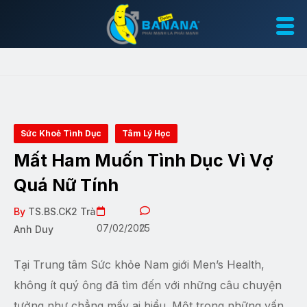
Sức Khoẻ Tình Dục
Tâm Lý Học
Mất Ham Muốn Tình Dục Vì Vợ
Quá Nữ Tính
By
TS.BS.CK2 Trà
07/02/2025
0
Anh Duy
Tại Trung tâm Sức khỏe Nam giới Men’s Health,
không ít quý ông đã tìm đến với những câu chuyện
tưởng như chẳng mấy ai hiểu. Một trong những vấn