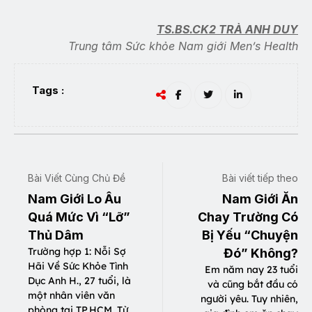
TS.BS.CK2 TRÀ ANH DUY
Trung tâm Sức khỏe Nam giới Men’s Health
Tags :
Bài Viết Cùng Chủ Đề
Bài viết tiếp theo
Nam Giới Lo Âu
Nam Giới Ăn
Quá Mức Vì “Lỡ”
Chay Trường Có
Thủ Dâm
Bị Yếu “Chuyện
Trường hợp 1: Nỗi Sợ
Đó” Không?
Hãi Về Sức Khỏe Tình
Em năm nay 23 tuổi
Dục Anh H., 27 tuổi, là
và cũng bắt đầu có
một nhân viên văn
người yêu. Tuy nhiên,
phòng tại TP.HCM. Từ