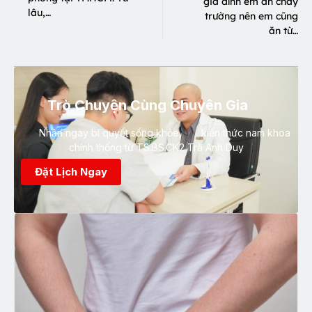
gia đình em ăn chay
lâu,…
trường nên em cũng
ăn từ…
Trò Chuyện Cùng Chuyên Gia
Nhận ngay bí quyết sống khỏe, kiến thức nam khoa
chính thống từ TS.BS.CK2 Trà Anh Duy
Đặt Lịch Ngay