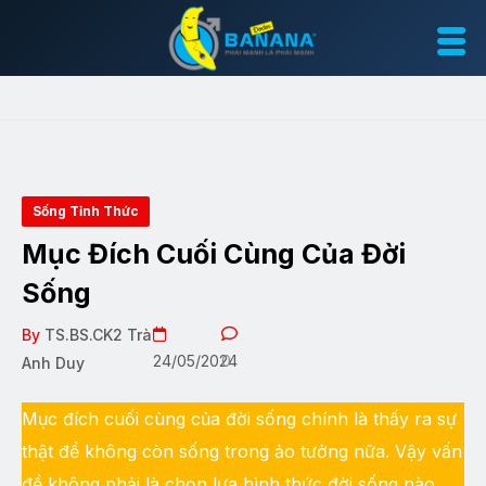
Sống Tỉnh Thức
Mục Đích Cuối Cùng Của Đời
Sống
By
TS.BS.CK2 Trà
24/05/2024
0
Anh Duy
Mục đích cuối cùng của đời sống chính là thấy ra sự
thật để không còn sống trong ảo tưởng nữa. Vậy vấn
đề không phải là chọn lựa hình thức đời sống nào