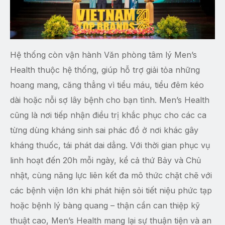
Hệ thống còn vận hành Văn phòng tâm lý Men’s
Health thuộc hệ thống, giúp hỗ trợ giải tỏa những
hoang mang, căng thẳng vì tiểu máu, tiểu đêm kéo
dài hoặc nỗi sợ lây bệnh cho bạn tình. Men’s Health
cũng là nơi tiếp nhận điều trị khắc phục cho các ca
từng dùng kháng sinh sai phác đồ ở nơi khác gây
kháng thuốc, tái phát dai dẳng. Với thời gian phục vụ
linh hoạt đến 20h mỗi ngày, kể cả thứ Bảy và Chủ
nhật, cùng năng lực liên kết đa mô thức chặt chẽ với
các bệnh viện lớn khi phát hiện sỏi tiết niệu phức tạp
hoặc bệnh lý bàng quang – thận cần can thiệp kỹ
thuật cao, Men’s Health mang lại sự thuận tiện và an