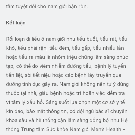
tâm tuyệt đối cho nam giới bận rộn.
Kết luận
Rối loạn đi tiểu ở nam giới như tiểu buốt, tiểu rát, tiểu
khó, tiểu phải rặn, tiểu đêm, tiểu gấp, tiểu nhiều lần
hoặc tiểu ra máu là nhóm triệu chứng lâm sàng phức
tạp, có thể do viêm nhiễm đường tiểu, bệnh lý tuyến
tiền liệt, sỏi tiết niệu hoặc các bệnh lây truyền qua
đường tình dục gây ra. Nam giới không nên tự ý dùng
thuốc tại nhà, giấu bệnh hoặc trì hoãn việc kiểm tra
vì tâm lý xấu hổ. Sáng suốt lựa chọn một cơ sở y tế
kín đáo, bảo mật thông tin, có đội ngũ bác sĩ chuyên
khoa sâu và hệ thống cận lâm sàng đồng bộ như Hệ
thống Trung tâm Sức khỏe Nam giới Men’s Health –