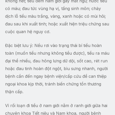
không hết; tiểu đêm nam giới gây mất ngủ; nước tiểu
có máu; đau tức vùng hạ vị, tầng sinh môn; chảy
dịch lỗ tiểu màu trắng, vàng, xanh hoặc có mùi hôi;
đau sau khi xuất tinh; hoặc xuất hiện triệu chứng sau
cuộc quan hệ nguy cơ.
Đặc biệt lưu ý: Nếu rơi vào trạng thái bí tiểu hoàn
toàn (muốn tiểu nhưng không tiểu được), tiểu ra máu
đại thể nhiều, đau hông lưng dữ dội, sốt cao, rét run
hoặc đau tinh hoàn đột ngột, bìu sưng nhanh, người
bệnh cần đến ngay bệnh viện/cấp cứu để can thiệp
ngoại khoa kịp thời, tránh biến chứng tổn thương
thận cấp.
Vì rối loạn đi tiểu ở nam giới nằm ở ranh giới giữa hai
chuyên khoa Tiết niệu và Nam khoa, người bệnh