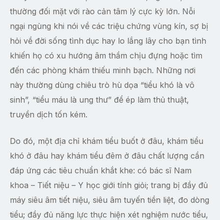
thường đối mặt với rào cản tâm lý cực kỳ lớn. Nỗi
ngại ngùng khi nói về các triệu chứng vùng kín, sợ bị
hỏi về đời sống tình dục hay lo lắng lây cho bạn tình
khiến họ có xu hướng âm thầm chịu đựng hoặc tìm
đến các phòng khám thiếu minh bạch. Những nơi
này thường dùng chiêu trò hù dọa “tiểu khó là vô
sinh”, “tiểu máu là ung thư” để ép làm thủ thuật,
truyền dịch tốn kém.
Do đó, một địa chỉ khám tiểu buốt ở đâu, khám tiểu
khó ở đâu hay khám tiểu đêm ở đâu chất lượng cần
đáp ứng các tiêu chuẩn khắt khe: có bác sĩ Nam
khoa – Tiết niệu – Y học giới tính giỏi; trang bị đầy đủ
máy siêu âm tiết niệu, siêu âm tuyến tiền liệt, đo dòng
tiểu; đầy đủ năng lực thực hiện xét nghiệm nước tiểu,