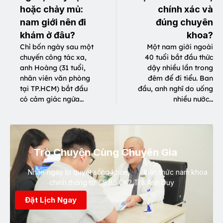
hoặc chảy mủ:
chính xác và
nam giới nên đi
đúng chuyên
khám ở đâu?
khoa?
Chỉ bốn ngày sau một
Một nam giới ngoài
chuyến công tác xa,
40 tuổi bắt đầu thức
anh Hoàng (31 tuổi,
dậy nhiều lần trong
nhân viên văn phòng
đêm để đi tiểu. Ban
tại TP.HCM) bắt đầu
đầu, anh nghĩ do uống
có cảm giác ngứa…
nhiều nước…
Trò Chuyện Cùng Chuyên Gia
Nhận ngay bí quyết sống khỏe, kiến thức nam khoa
chính thống từ TS.BS.CK2 Trà Anh Duy
Đặt Lịch Ngay