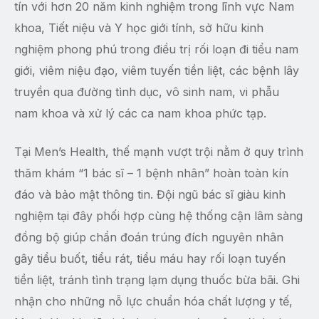
tín với hơn 20 năm kinh nghiệm trong lĩnh vực Nam
khoa, Tiết niệu và Y học giới tính, sở hữu kinh
nghiệm phong phú trong điều trị rối loạn đi tiểu nam
giới, viêm niệu đạo, viêm tuyến tiền liệt, các bệnh lây
truyền qua đường tình dục, vô sinh nam, vi phẫu
nam khoa và xử lý các ca nam khoa phức tạp.
Tại Men’s Health, thế mạnh vượt trội nằm ở quy trình
thăm khám “1 bác sĩ – 1 bệnh nhân” hoàn toàn kín
đáo và bảo mật thông tin. Đội ngũ bác sĩ giàu kinh
nghiệm tại đây phối hợp cùng hệ thống cận lâm sàng
đồng bộ giúp chẩn đoán trúng đích nguyên nhân
gây tiểu buốt, tiểu rát, tiểu máu hay rối loạn tuyến
tiền liệt, tránh tình trạng lạm dụng thuốc bừa bãi. Ghi
nhận cho những nỗ lực chuẩn hóa chất lượng y tế,