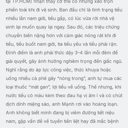
tại TP.HCM) nhận thấy cơ thể có những xáo trộn
phiền toái khi đi vệ sinh. Ban đầu chỉ là tình trạng tiểu
nhiều lần nam giới, tiểu gấp, có lúc vừa rời nhà vệ
sinh lại muốn quay lại ngay. Sau đó, các triệu chứng
chuyển biến nặng hơn với cảm giác nóng rát khi đi
tiểu, tiểu buốt nam giới, tia tiểu yếu và tiểu phải rặn.
Đỉnh điểm là anh phải thức dậy 3–4 lần mỗi đêm để
giải quyết, gây ảnh hưởng nghiêm trọng đến giấc ngủ.
Nghĩ rằng do áp lực công việc, thức khuya hoặc
uống nhiều cà phê gây “nóng trong”, anh tự mua các
loại thuốc “mát gan”, lợi tiểu về uống. Thế nhưng, khi
nước tiểu có máu kèm theo đau hạ vị âm ỉ và có chút
dịch dính miệng sáo, anh Mạnh rơi vào hoảng loạn.
Anh không biết mình đang bị viêm đường tiết niệu
nam, gặp vấn đề về tuyến tiền liệt hay đã mắc bệnh