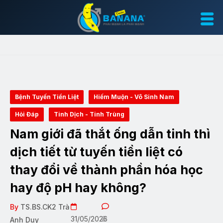
Bệnh Tuyến Tiền Liệt
Hiếm Muộn - Vô Sinh Nam
Hỏi Đáp
Tinh Dịch - Tinh Trùng
Nam giới đã thắt ống dẫn tinh thì
dịch tiết từ tuyến tiền liệt có
thay đổi về thành phần hóa học
hay độ pH hay không?
By
TS.BS.CK2 Trà
31/05/2026
0
Anh Duy