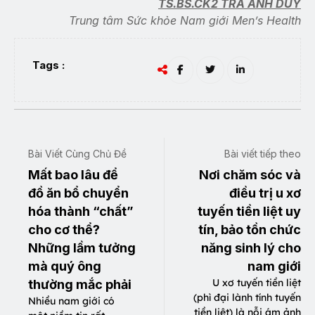
TS.BS.CK2 TRÀ ANH DUY
Trung tâm Sức khỏe Nam giới Men’s Health
Tags :
Bài Viết Cùng Chủ Đề
Bài viết tiếp theo
Mất bao lâu để
Nơi chăm sóc và
đồ ăn bổ chuyển
điều trị u xơ
hóa thành “chất”
tuyến tiền liệt uy
cho cơ thể?
tín, bảo tồn chức
Những lầm tưởng
năng sinh lý cho
mà quý ông
nam giới
U xơ tuyến tiền liệt
thường mắc phải
(phì đại lành tính tuyến
Nhiều nam giới có
tiền liệt) là nỗi ám ảnh