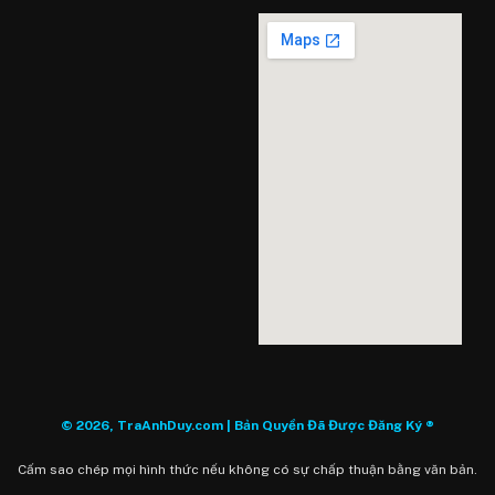
© 2026, TraAnhDuy.com | Bản Quyền Đã Được Đăng Ký ®
Cấm sao chép mọi hình thức nếu không có sự chấp thuận bằng văn bản.