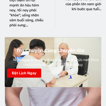
một niềm tin rất
của phần lớn nam giới
mạnh: ăn hàu hôm
khi bước qua tuổi…
nay, tối nay phải
“khỏe”; uống nhân
sâm buổi sáng, chiều
phải sung;…
Trò Chuyện Cùng Chuyên Gia
Nhận ngay bí quyết sống khỏe, kiến thức nam khoa
chính thống từ TS.BS.CK2 Trà Anh Duy
Đặt Lịch Ngay