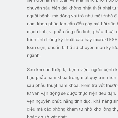
diện giới hạn an toàn và khả năng phối hợp 
chuyên sâu hiện đại không nhất thiết phải tự 
người bệnh, mà đóng vai trò như một “nhà đ
nam khoa phức tạp cần đến gây mê hồi sức ho
mạch tinh, vi phẫu ống dẫn tinh, phẫu thuật 
trích tinh trùng kỹ thuật cao hay micro-TESE 
toàn diện, chuẩn bị hồ sơ chuyên môn kỹ lưỡ
ngành.
Sau khi can thiệp tại bệnh viện, người bệnh 
hậu phẫu nam khoa trong một quy trình liên t
sau phẫu thuật nam khoa, kiểm tra vết thương
tư vấn vận động sẽ được thực hiện đều đặn. 
vẹn nguyên chức năng tình dục, khả năng si
điều mà các phòng khám tư nhỏ khó lòng thự
hoặc cơ sở vật chất.