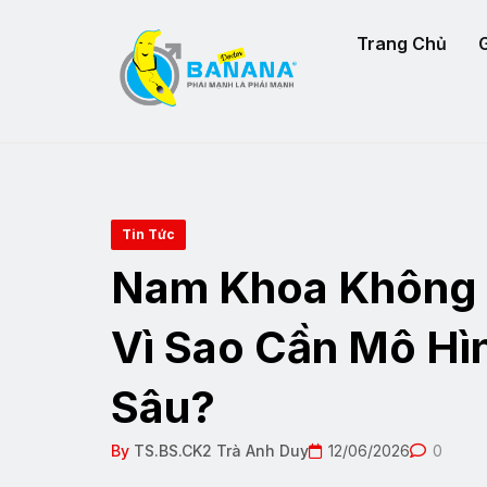
Trang Chủ
G
Tin Tức
Nam Khoa Không 
Vì Sao Cần Mô Hì
Sâu?
By
TS.BS.CK2 Trà Anh Duy
12/06/2026
0