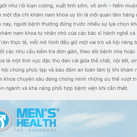
giới như rối loạn cương, xuất tinh sớm, vô sinh – hiếm muộ
iếm một địa chỉ khám nam khoa uy tín là mối quan tâm hàng
n nay, người bệnh thường đứng trước nhiều sự lựa chọn kh
khám nam khoa tư nhân nhỏ của các bác sĩ hành nghề cá
ên thực tế, mỗi mô hình đều giữ một vai trò xã hội riêng b
t các nhu cầu kiểm tra đơn giản, theo dõi bệnh nhẹ hoặ
 là một lĩnh vực đặc thù đan cài giữa thể chất, nội tiết, si
các hội chứng phức tạp và bảo đảm an toàn tâm lý khi khám
m khoa chuyên sâu đang chứng minh những ưu thế vượt tr
iên ngành và khả năng phối hợp bệnh viện khi cần thiết.