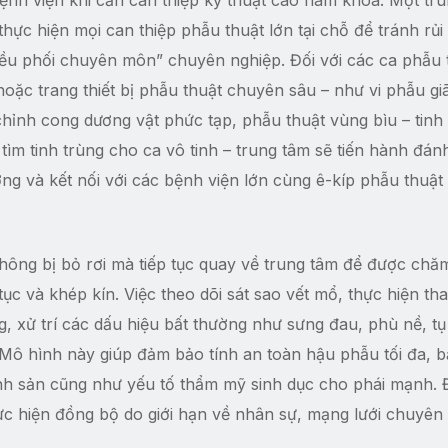
bệnh viện khi cần can thiệp kỹ thuật cao nam khoa. Một tr
thực hiện mọi can thiệp phẫu thuật lớn tại chỗ để tránh rủi
iều phối chuyên môn” chuyên nghiệp. Đối với các ca phẫu 
ặc trang thiết bị phẫu thuật chuyên sâu – như vi phẫu giã
chỉnh cong dương vật phức tạp, phẫu thuật vùng bìu – tinh
tìm tinh trùng cho ca vô tinh – trung tâm sẽ tiến hành đánh
ng và kết nối với các bệnh viện lớn cùng ê-kíp phẫu thuật
không bị bỏ rơi mà tiếp tục quay về trung tâm để được chă
ục và khép kín. Việc theo dõi sát sao vết mổ, thực hiện th
, xử trí các dấu hiệu bất thường như sưng đau, phù nề, tụ
Mô hình này giúp đảm bảo tính an toàn hậu phẫu tối đa, b
nh sản cũng như yếu tố thẩm mỹ sinh dục cho phái mạnh. 
c hiện đồng bộ do giới hạn về nhân sự, mạng lưới chuyê