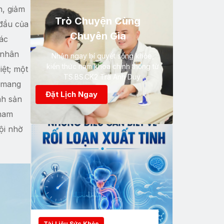
n, giảm
Trò Chuyện Cùng
 đầu của
Chuyên Gia
ác
 nhân
Nhận ngay bí quyết sống khỏe,
kiến thức nam khoa chính thống từ
iệt; một
TS.BS.CK2 Trà Anh Duy
c mang
Đặt Lịch Ngay
nh sản
 nam
ội nhờ
Tài Liệu Sức Khỏe