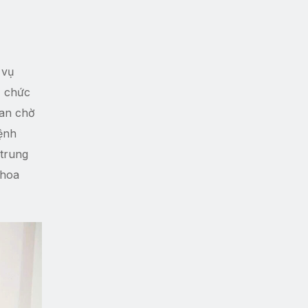
 vụ
ổ chức
ian chờ
bệnh
 trung
khoa