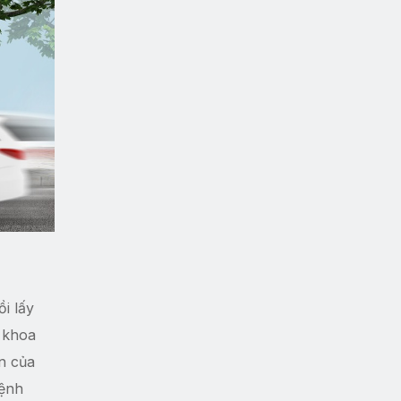
i lấy
y khoa
n của
bệnh