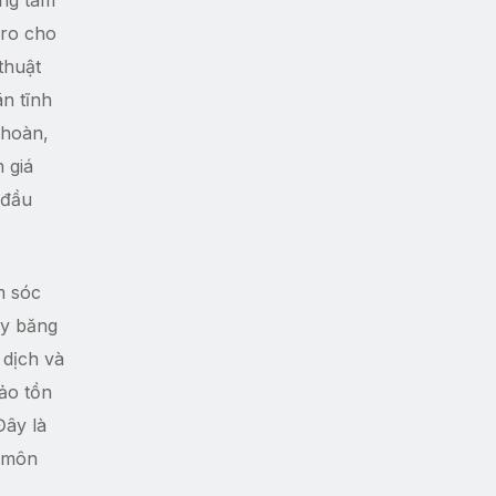
ung tâm
 ro cho
thuật
n tĩnh
 hoàn,
 giá
 đầu
m sóc
ay băng
 dịch và
ảo tồn
Đây là
n môn