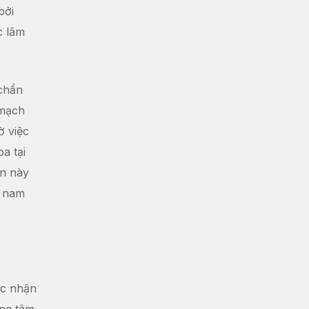
bởi
c lâm
 chẩn
 mạch
ờ việc
a tại
ín này
m nam
ực nhận