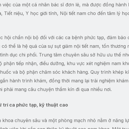
m việc của một cá nhân bác sĩ đơn lẻ, mà được đồng hành 
Tiết niệu, Y học giới tính, Nội tiết nam cho đến tâm lý họ
c hội chẩn nội bộ đối với các ca bệnh phức tạp, đảm bảo
có thể là hệ quả của sự sụt giảm nội tiết nam, tổn thương
ình dục chi phối. Trung tâm chuyên sâu sở hữu ưu thế nh
ộ phận tiếp nhận, điều dưỡng, khu vực xét nghiệm nam kho
thuốc và bộ phận chăm sóc khách hàng. Quy trình khép k
ngắn hành trình khám, đồng thời mang lại trải nghiệm khá
hi phải mang câu chuyện thầm kín đi qua nhiều nơi.
 trí ca phức tạp, kỹ thuật cao
nam khoa chuyên sâu và một phòng mạch nhỏ nằm ở năng l