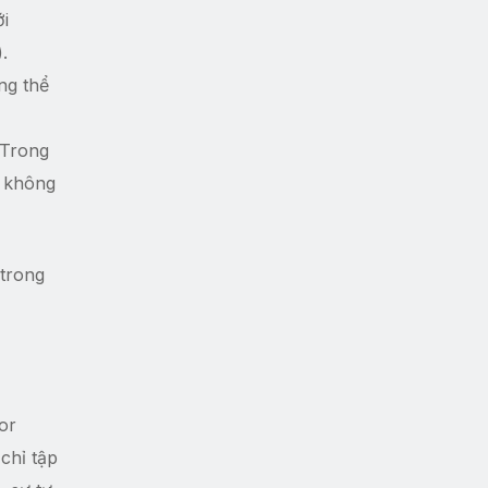
ới
.
ng thể
 Trong
g không
 trong
tor
 chỉ tập