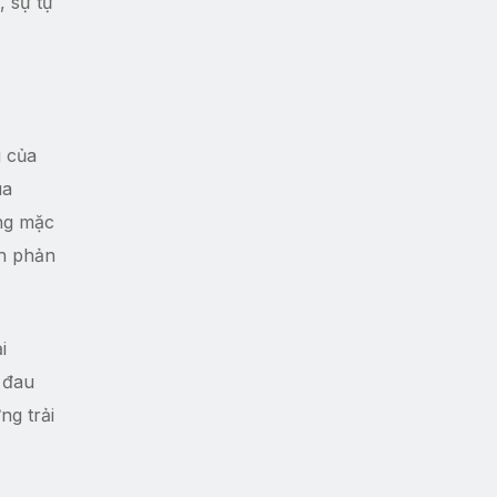
, sự tự
g của
ua
ng mặc
ch phản
i
 đau
ng trải