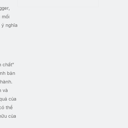
gger,
g mối
 ý nghĩa
n chất”
ình bản
thành.
n và
 quả của
có thể
hữu của