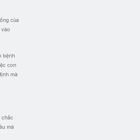
sống của
g vào
úp bệnh
iệc con
định mà
g chắc
 âu mà