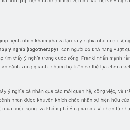
ý mà còn giúp bệnh nhân đối mặt với các câu hỏi về ý nghĩa
 là giúp bệnh nhân khám phá và tạo ra ý nghĩa cho cuộc sốn
pháp ý nghĩa (logotherapy)
, con người có khả năng vượt q
ọ tìm thấy ý nghĩa trong cuộc sống. Frankl nhấn mạnh rằ
hoàn cảnh xung quanh, nhưng họ luôn có thể lựa chọn cá
.
ấy ý nghĩa cá nhân qua các mối quan hệ, công việc, và trả
 bệnh nhân được khuyến khích chấp nhận sự hiện hữu của
i của cuộc sống, và khám phá ý nghĩa sâu sắc hơn từ nhữ