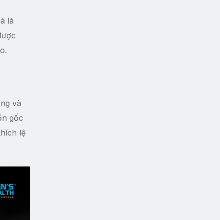
à là
 được
o.
ống và
uồn gốc
hích lệ