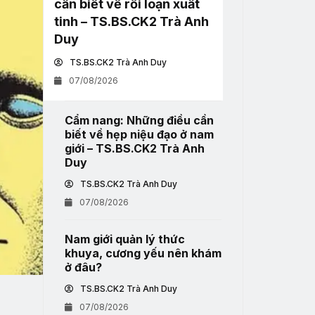
cần biết về rối loạn xuất
tinh – TS.BS.CK2 Trà Anh
Duy
TS.BS.CK2 Trà Anh Duy
07/08/2026
Cẩm nang: Những điều cần
biết về hẹp niệu đạo ở nam
giới – TS.BS.CK2 Trà Anh
Duy
TS.BS.CK2 Trà Anh Duy
07/08/2026
Nam giới quản lý thức
khuya, cương yếu nên khám
ở đâu?
TS.BS.CK2 Trà Anh Duy
07/08/2026