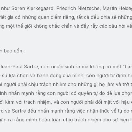
ia như Søren Kierkegaard, Friedrich Nietzsche, Martin Heide
iết gia có những quan điểm riêng, tất cả đều chia sẻ nhữn
ng một thế giới không chắc chắn và đầy rẫy các câu hỏi về
nh bao gồm:
Jean-Paul Sartre, con người sinh ra mà không có một “bả
a sự lựa chọn và hành động của mình, con người tự định h
i người phải chịu trách nhiệm cho những gì họ làm và trở 
 sinh nhấn mạnh rằng con người có quyền tự do để lựa chọ
đi kèm với trách nhiệm, và con người phải đối mặt với hậu
rd và Sartre đều nhấn mạnh rằng việc nhận thức về tự do 
hận ra rằng mình hoàn toàn chịu trách nhiệm cho sự hiện 