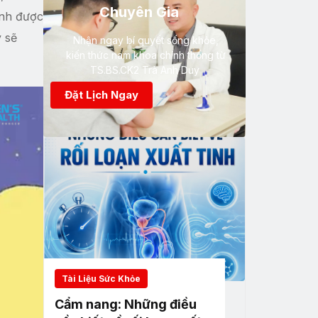
Chuyên Gia
inh được
y sẽ
Nhận ngay bí quyết sống khỏe,
kiến thức nam khoa chính thống từ
TS.BS.CK2 Trà Anh Duy
Đặt Lịch Ngay
Tài Liệu Sức Khỏe
Cẩm nang: Những điều