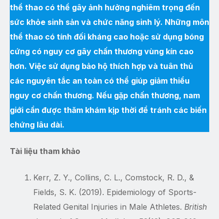
thể thao có thể gây ảnh hưởng nghiêm trọng đến
sức khỏe sinh sản và chức năng sinh lý. Những môn
thể thao có tính đối kháng cao hoặc sử dụng bóng
cứng có nguy cơ gây chấn thương vùng kín cao
hơn. Việc sử dụng bảo hộ thích hợp và tuân thủ
các nguyên tắc an toàn có thể giúp giảm thiểu
nguy cơ chấn thương. Nếu gặp chấn thương, nam
giới cần được thăm khám kịp thời để tránh các biến
chứng lâu dài.
Tài liệu tham khảo
Kerr, Z. Y., Collins, C. L., Comstock, R. D., &
Fields, S. K. (2019). Epidemiology of Sports-
Related Genital Injuries in Male Athletes.
British