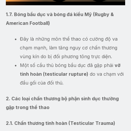
1.7. Bóng bầu dục và bóng đá kiểu Mỹ (Rugby &
American Football)
Đây là những môn thể thao có cường độ va
chạm mạnh, làm tăng nguy cơ chấn thương
vùng kín do bị đối phương tông trực diện.
Một số cầu thủ bóng bầu dục đã gặp phải
vỡ
tinh hoàn (testicular rupture)
do va chạm với
đầu gối của đối thủ.
2. Các loại chấn thương bộ phận sinh dục thường
gặp trong thể thao
2.1. Chấn thương tinh hoàn (Testicular Trauma)