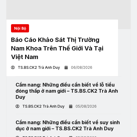
Nội Bộ
Báo Cáo Khảo Sát Thị Trường
Nam Khoa Trên Thế Giới Và Tại
Việt Nam
TS.BS.CK2 Trà Anh Duy
06/08/2026
Cẩm nang: Những điều cần biết về lỗ tiểu
đóng thấp ở nam giới – TS.BS.CK2 Trà Anh
Duy
TS.BS.CK2 Trà Anh Duy
05/08/2026
Cẩm nang: Những điều cần biết về suy sinh
dục ở nam giới – TS.BS.CK2 Trà Anh Duy