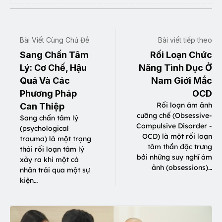
Bài Viết Cùng Chủ Đề
Bài viết tiếp theo
Sang Chấn Tâm
Rối Loạn Chức
Lý: Cơ Chế, Hậu
Năng Tình Dục Ở
Quả Và Các
Nam Giới Mắc
Phương Pháp
OCD
Rối loạn ám ảnh
Can Thiệp
cưỡng chế (Obsessive-
Sang chấn tâm lý
Compulsive Disorder -
(psychological
OCD) là một rối loạn
trauma) là một trạng
tâm thần đặc trưng
thái rối loạn tâm lý
bởi những suy nghĩ ám
xảy ra khi một cá
ảnh (obsessions)…
nhân trải qua một sự
kiện…