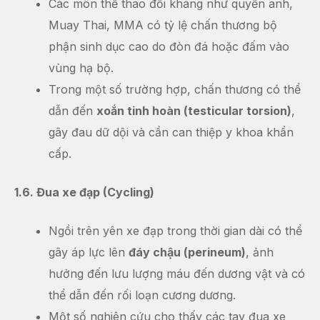
Các môn thể thao đối kháng như quyền anh,
Muay Thai, MMA có tỷ lệ chấn thương bộ
phận sinh dục cao do đòn đá hoặc đấm vào
vùng hạ bộ.
Trong một số trường hợp, chấn thương có thể
dẫn đến
xoắn tinh hoàn (testicular torsion)
,
gây đau dữ dội và cần can thiệp y khoa khẩn
cấp.
1.6. Đua xe đạp (Cycling)
Ngồi trên yên xe đạp trong thời gian dài có thể
gây áp lực lên
đáy chậu (perineum)
, ảnh
hưởng đến lưu lượng máu đến dương vật và có
thể dẫn đến rối loạn cương dương.
Một số nghiên cứu cho thấy các tay đua xe