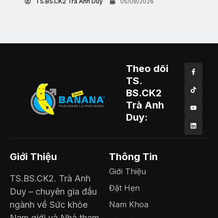
TS.BS.CK2 Trà Anh Duy
05/08/2026
Theo dõi
TS.
BS.CK2
Trà Anh
Duy:
Giới Thiệu
Thông Tin
Giới Thiệu
TS.BS.CK2. Trà Anh
Đặt Hẹn
Duy – chuyên gia đầu
ngành về Sức khỏe
Nam Khoa
Nam giới và Nhà tham