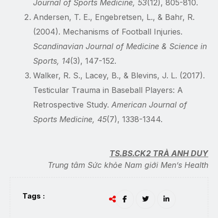
Journal of Sports Medicine, 53
(12), 805-810.
Andersen, T. E., Engebretsen, L., & Bahr, R.
(2004). Mechanisms of Football Injuries.
Scandinavian Journal of Medicine & Science in
Sports, 14
(3), 147-152.
Walker, R. S., Lacey, B., & Blevins, J. L. (2017).
Testicular Trauma in Baseball Players: A
Retrospective Study.
American Journal of
Sports Medicine, 45
(7), 1338-1344.
TS.BS.CK2 TRÀ ANH DUY
Trung tâm Sức khỏe Nam giới Men’s Health
Tags :