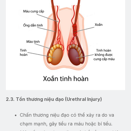
2.3. Tổn thương niệu đạo (Urethral Injury)
Chấn thương niệu đạo có thể xảy ra do va
chạm mạnh, gây tiểu ra máu hoặc bí tiểu.