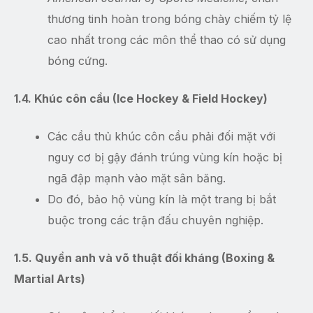
thương tinh hoàn trong bóng chày chiếm tỷ lệ
cao nhất trong các môn thể thao có sử dụng
bóng cứng.
1.4. Khúc côn cầu (Ice Hockey & Field Hockey)
Các cầu thủ khúc côn cầu phải đối mặt với
nguy cơ bị gậy đánh trúng vùng kín hoặc bị
ngã đập mạnh vào mặt sân băng.
Do đó, bảo hộ vùng kín là một trang bị bắt
buộc trong các trận đấu chuyên nghiệp.
1.5. Quyền anh và võ thuật đối kháng (Boxing &
Martial Arts)