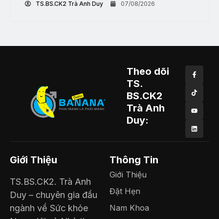
TS.BS.CK2 Trà Anh Duy
07/08/2026
Theo dõi
TS.
BS.CK2
Trà Anh
Duy:
Giới Thiệu
Thông Tin
Giới Thiệu
TS.BS.CK2. Trà Anh
Đặt Hẹn
Duy – chuyên gia đầu
ngành về Sức khỏe
Nam Khoa