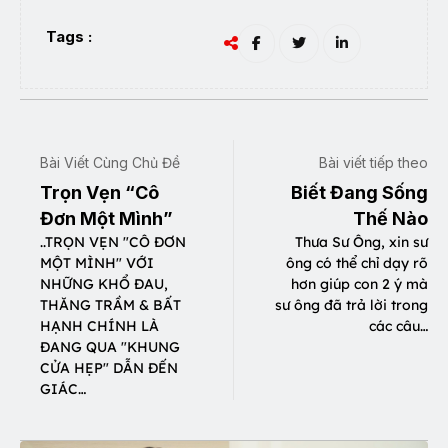
Tags :
Bài Viết Cùng Chủ Đề
Bài viết tiếp theo
Trọn Vẹn “Cô
Biết Đang Sống
Đơn Một Mình”
Thế Nào
..TRỌN VẸN "CÔ ĐƠN
Thưa Sư Ông, xin sư
MỘT MÌNH" VỚI
ông có thể chỉ dạy rõ
NHỮNG KHỔ ĐAU,
hơn giúp con 2 ý mà
THĂNG TRẦM & BẤT
sư ông đã trả lời trong
HẠNH CHÍNH LÀ
các câu…
ĐANG QUA "KHUNG
CỬA HẸP" DẪN ĐẾN
GIÁC…