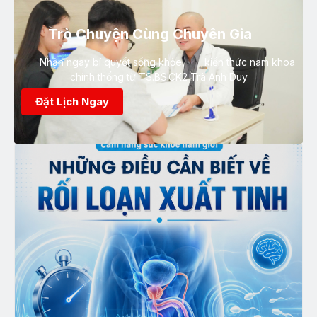
Trò Chuyện Cùng Chuyên Gia
Nhận ngay bí quyết sống khỏe, kiến thức nam khoa
chính thống từ TS.BS.CK2 Trà Anh Duy
Đặt Lịch Ngay