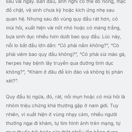
sau vài ngày. Ban đầu, anh nghĩ có thể do nóng, mặc
đồ chật, vệ sinh chưa kỹ hoặc kích ứng nhẹ sau
quan hệ. Nhưng sau đó vùng quy đầu rát hơn, có
mùi hôi, xuất hiện vài nốt nhỏ hoặc có mảng trắng,
bựa sinh dục nhiều hơn dưới bao quy đầu. Lúc này,
nỗi lo bắt đầu lớn dần: “Có phải nấm không?”, “Có
phải viêm bao quy đầu không?”, “Có phải sùi mào gà,
herpes hay bệnh lây truyền qua đường tình dục
không?”, “Khám ở đâu để kín đáo và không bị phán
xét?”.
Quy đầu bị ngứa, đỏ, rát, nổi mụn hoặc có mùi hôi là
nhóm triệu chứng khá thường gặp ở nam giới. Tuy
nhiên, vì xuất hiện ở vùng nhạy cảm, nhiều người
thường ngại đi khám, tự tìm hình ảnh trên mạng, tự