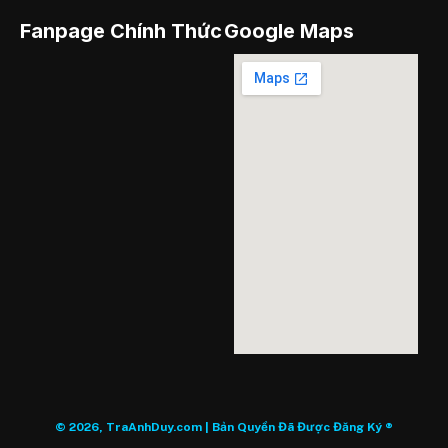
Fanpage Chính Thức
Google Maps
© 2026, TraAnhDuy.com | Bản Quyền Đã Được Đăng Ký ®