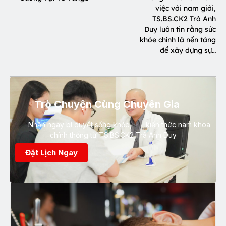
việc với nam giới,
TS.BS.CK2 Trà Anh
Duy luôn tin rằng sức
khỏe chính là nền tảng
để xây dựng sự…
Trò Chuyện Cùng Chuyên Gia
Nhận ngay bí quyết sống khỏe, kiến thức nam khoa
chính thống từ TS.BS.CK2 Trà Anh Duy
Đặt Lịch Ngay