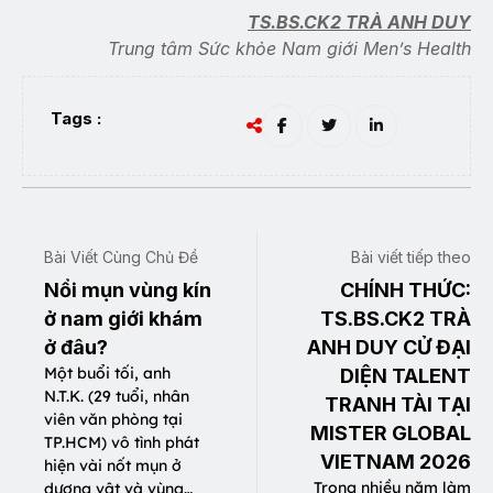
TS.BS.CK2 TRÀ ANH DUY
Trung tâm Sức khỏe Nam giới Men’s Health
Tags :
Bài Viết Cùng Chủ Đề
Bài viết tiếp theo
Nổi mụn vùng kín
CHÍNH THỨC:
ở nam giới khám
TS.BS.CK2 TRÀ
ở đâu?
ANH DUY CỬ ĐẠI
Một buổi tối, anh
DIỆN TALENT
N.T.K. (29 tuổi, nhân
TRANH TÀI TẠI
viên văn phòng tại
MISTER GLOBAL
TP.HCM) vô tình phát
VIETNAM 2026
hiện vài nốt mụn ở
Trong nhiều năm làm
dương vật và vùng…