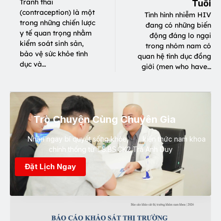
Tránh thai
Tuổi
(contraception) là một
Tình hình nhiễm HIV
trong những chiến lược
đang có những biến
y tế quan trọng nhằm
động đáng lo ngại
kiểm soát sinh sản,
trong nhóm nam có
bảo vệ sức khỏe tình
quan hệ tình dục đồng
dục và…
giới (men who have…
Trò Chuyện Cùng Chuyên Gia
Nhận ngay bí quyết sống khỏe, kiến thức nam khoa
chính thống từ TS.BS.CK2 Trà Anh Duy
Đặt Lịch Ngay