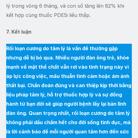
lý trong vòng 6 tháng, và con số tăng lên 82% khi
kết hợp cùng thuốc PDE5i liều thấp.
7. Kết luận
Rối loạn cương do tâm lý là vấn đề thường gặp
nhưng dễ bị bỏ qua. Nhiều người đàn ông trẻ, khỏe
mạnh về mặt thể chất vẫn rơi vào tình trạng này vì
áp lực công việc, mâu thuẫn tình cảm hoặc ám ảnh
thất bại. Chẩn đoán đúng và can thiệp kịp thời bằng
liệu pháp tâm lý, hỗ trợ thuốc hợp lý và sự đồng
hành từ bạn đời sẽ giúp người bệnh lấy lại bản lĩnh
đàn ông. Quan trọng nhất, rối loạn cương do tâm lý
không phải dấu chấm hết cho đời sống tình dục, mà
là lời cảnh báo để mỗi người quan tâm hơn đến sức