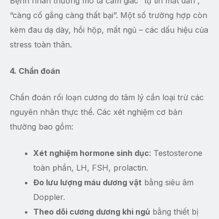
Bệnh nhân thường mô tả cảm giác “tự tin mất dần”,
“càng cố gắng càng thất bại”. Một số trường hợp còn
kèm đau dạ dày, hồi hộp, mất ngủ – các dấu hiệu của
stress toàn thân.
4. Chẩn đoán
Chẩn đoán rối loạn cương do tâm lý cần loại trừ các
nguyên nhân thực thể. Các xét nghiệm cơ bản
thường bao gồm:
Xét nghiệm hormone sinh dục
: Testosterone
toàn phần, LH, FSH, prolactin.
Đo lưu lượng máu dương vật
bằng siêu âm
Doppler.
Theo dõi cương dương khi ngủ
bằng thiết bị