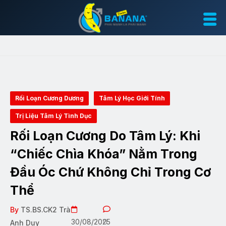
Rối Loạn Cương Dương
Tâm Lý Học Giới Tính
Trị Liệu Tâm Lý Tình Dục
Rối Loạn Cương Do Tâm Lý: Khi
“Chiếc Chìa Khóa” Nằm Trong
Đầu Óc Chứ Không Chỉ Trong Cơ
Thể
By
TS.BS.CK2 Trà
30/08/2025
0
Anh Duy