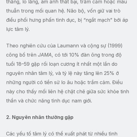
thẳng, lo lắng, ám ảnh thất bại, trầm cảm hoặc mâu
thuẫn trong mối quan hệ. Não bộ, vốn giữ vai trò
điều phối hưng phấn tình dục, bị “ngắt mạch” bởi áp
lực tâm lý.
Theo nghiên cứu của Laumann và cộng sự (1999)
công bố trên
JAMA
, có tới 10% đàn ông trong độ
tuổi 18–59 gặp rối loạn cương ít nhất một lần do
nguyên nhân tâm lý, và tỷ lệ này tăng lên 25% ở
những người có tiền sử lo âu hoặc trầm cảm. Điều
này cho thấy mối liên hệ chặt chẽ giữa sức khỏe tinh
thần và chức năng tình dục nam giới.
2. Nguyên nhân thường gặp
Các yếu tố tâm lý có thể xuất phát từ nhiều tình