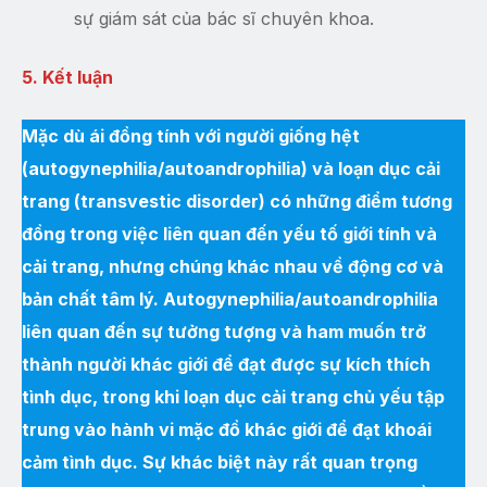
sự giám sát của bác sĩ chuyên khoa.
5. Kết luận
Mặc dù ái đồng tính với người giống hệt
(autogynephilia/autoandrophilia) và loạn dục cải
trang (transvestic disorder) có những điểm tương
đồng trong việc liên quan đến yếu tố giới tính và
cải trang, nhưng chúng khác nhau về động cơ và
bản chất tâm lý. Autogynephilia/autoandrophilia
liên quan đến sự tưởng tượng và ham muốn trở
thành người khác giới để đạt được sự kích thích
tình dục, trong khi loạn dục cải trang chủ yếu tập
trung vào hành vi mặc đồ khác giới để đạt khoái
cảm tình dục. Sự khác biệt này rất quan trọng