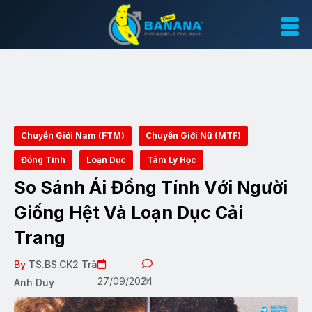
Chuyển Giới Nam (FTM)
Chuyển Giới Nữ (MTF)
Đồng Tính
Loạn Dục
Tâm Lý Học
So Sánh Ái Đồng Tính Với Người
Giống Hệt Và Loạn Dục Cải
Trang
By
TS.BS.CK2 Trà
27/09/2024
0
Anh Duy