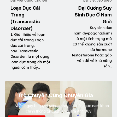
Bài Viết Cùng Chủ Đề
Bài viết tiếp theo
Loạn Dục Cải
Đại Cương Suy
Trang
Sinh Dục Ở Nam
(Transvestic
Giới
Suy sinh dục
Disorder)
nam (hypogonadism)
1. Giới thiệu về loạn
là một tình trạng mà
dục cải trang Loạn
cơ thể không sản xuất
dục cải trang,
đủ hormone
hay Transvestic
testosterone hoặc gặp
Disorder, là một dạng
vấn đề về khả năng
loạn dục trong đó một
sản…
người cảm thấy…
Trò Chuyện Cùng Chuyên Gia
Nhận ngay bí quyết sống khỏe, kiến thức nam khoa
chính thống từ TS.BS.CK2 Trà Anh Duy