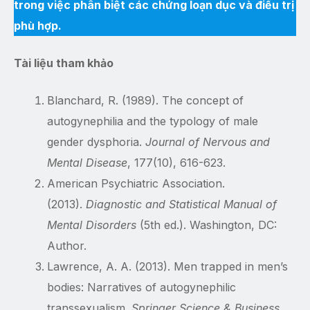
trong việc phân biệt các chứng loạn dục và điều trị
phù hợp.
Tài liệu tham khảo
Blanchard, R. (1989). The concept of
autogynephilia and the typology of male
gender dysphoria.
Journal of Nervous and
Mental Disease
, 177(10), 616-623.
American Psychiatric Association.
(2013).
Diagnostic and Statistical Manual of
Mental Disorders
(5th ed.). Washington, DC:
Author.
Lawrence, A. A. (2013). Men trapped in men’s
bodies: Narratives of autogynephilic
transsexualism.
Springer Science & Business