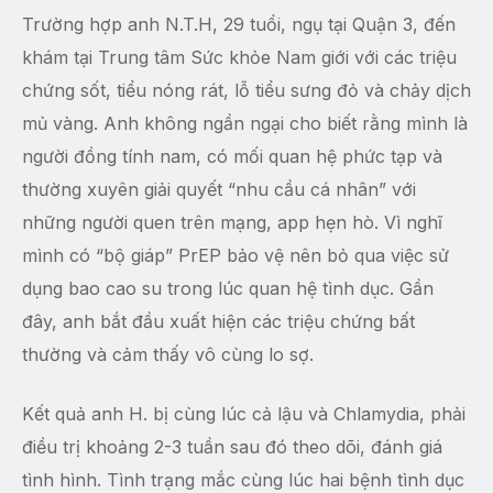
Trường hợp anh N.T.H, 29 tuổi, ngụ tại Quận 3, đến
khám tại Trung tâm Sức khỏe Nam giới với các triệu
chứng sốt, tiểu nóng rát, lỗ tiểu sưng đỏ và chảy dịch
mủ vàng. Anh không ngần ngại cho biết rằng mình là
người đồng tính nam, có mối quan hệ phức tạp và
thường xuyên giải quyết “nhu cầu cá nhân” với
những người quen trên mạng, app hẹn hò. Vì nghĩ
mình có “bộ giáp” PrEP bảo vệ nên bỏ qua việc sử
dụng bao cao su trong lúc quan hệ tình dục. Gần
đây, anh bắt đầu xuất hiện các triệu chứng bất
thường và cảm thấy vô cùng lo sợ.
Kết quả anh H. bị cùng lúc cả lậu và Chlamydia, phải
điều trị khoảng 2-3 tuần sau đó theo dõi, đánh giá
tình hình. Tình trạng mắc cùng lúc hai bệnh tình dục