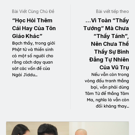
Bài Viết Cùng Chủ Đề
Bài viết tiếp theo
“Học Hỏi Thêm
…Vì Toàn “Thấy
Cái Hay Của Tôn
Tướng” Mà Chưa
Giáo Khác”
“Thấy Tánh”,
Bạch thầy, trong giới
Nên Chưa Thể
Phật tử và thiền sinh
Thấy Sự Bình
có một số người cho
Đẳng Tự Nhiên
rằng cách dạy quan
Của Vũ Trụ
sát các vấn đề của
Nếu vẫn còn trong
Ngài Jiddu…
vòng đấu tranh thắng
bại, vẫn phải dùng
Tâm Từ để thắng Tâm
Ma, nghĩa là vẫn còn
đối kháng thay…