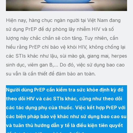
Hiện nay, hàng chục ngàn người tại Việt Nam đang
sử dụng PrEP để dự phòng lây nhiễm HIV và số
lượng này chắc chắn sẽ còn tăng. Tuy nhiên, cần
hiểu rằng PrEP chỉ bảo vệ khỏi HIV, không chống lại
các STIs khác như lậu, sùi mào gà, giang mai, herpes
sinh dục, viêm gan B,… Do đó, việc sử dụng bao cao
su vẫn là cần thiết để đảm bảo an toàn.
Người dùng PrEP cần kiểm tra sức khỏe định kỳ để
theo dõi HIV và các STIs khác, cũng như theo dõi
các tác dụng phụ của thuốc. Việc kết hợp PrEP với
các biện pháp bảo vệ khác như sử dụng bao cao su
và tuân thủ hướng dẫn y tế là điều kiện tiên quyết