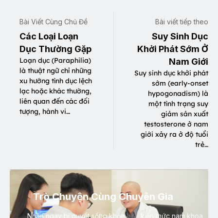
Bài Viết Cùng Chủ Đề
Bài viết tiếp theo
Các Loại Loạn
Suy Sinh Dục
Dục Thường Gặp
Khởi Phát Sớm Ở
Loạn dục (Paraphilia)
Nam Giới
là thuật ngữ chỉ những
Suy sinh dục khởi phát
xu hướng tình dục lệch
sớm (early-onset
lạc hoặc khác thường,
hypogonadism) là
liên quan đến các đối
một tình trạng suy
tượng, hành vi…
giảm sản xuất
testosterone ở nam
giới xảy ra ở độ tuổi
trẻ…
Trò Chuyện Cùng Chuyên Gia
Nhận ngay bí quyết sống khỏe, kiến thức nam khoa