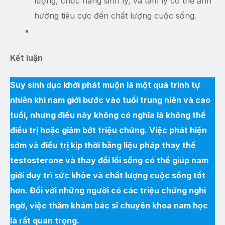
lượng, chức năng sinh lý, và tâm lý có thể ảnh
hưởng tiêu cực đến chất lượng cuộc sống.
Kết luận
Suy sinh dục khởi phát muộn là một quá trình tự
nhiên khi nam giới bước vào tuổi trung niên và cao
tuổi, nhưng điều này không có nghĩa là không thể
điều trị hoặc giảm bớt triệu chứng. Việc phát hiện
sớm và điều trị kịp thời bằng liệu pháp thay thế
testosterone và thay đổi lối sống có thể giúp nam
giới duy trì sức khỏe và chất lượng cuộc sống tốt
hơn. Đối với những người có các triệu chứng nghi
ngờ, việc thăm khám bác sĩ chuyên khoa nam học
là rất quan trọng.