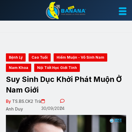
Bệnh Lý
Cao Tuổi
Hiếm Muộn - Vô Sinh Nam
Nam Khoa
Nội Tiết Học Giới Tính
Suy Sinh Dục Khởi Phát Muộn Ở
Nam Giới
By
TS.BS.CK2 Trà
30/09/2024
0
Anh Duy