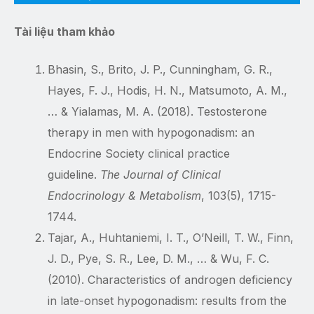
Tài liệu tham khảo
Bhasin, S., Brito, J. P., Cunningham, G. R.,
Hayes, F. J., Hodis, H. N., Matsumoto, A. M.,
… & Yialamas, M. A. (2018). Testosterone
therapy in men with hypogonadism: an
Endocrine Society clinical practice
guideline.
The Journal of Clinical
Endocrinology & Metabolism
, 103(5), 1715-
1744.
Tajar, A., Huhtaniemi, I. T., O’Neill, T. W., Finn,
J. D., Pye, S. R., Lee, D. M., … & Wu, F. C.
(2010). Characteristics of androgen deficiency
in late-onset hypogonadism: results from the