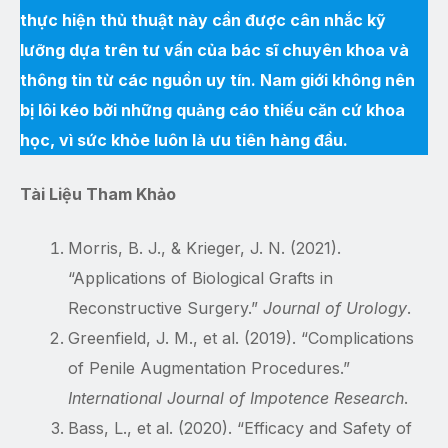
thực hiện thủ thuật này cần được cân nhắc kỹ
lưỡng dựa trên tư vấn của bác sĩ chuyên khoa và
thông tin từ các nguồn uy tín. Nam giới không nên
bị lôi kéo bởi những quảng cáo thiếu căn cứ khoa
học, vì sức khỏe luôn là ưu tiên hàng đầu.
Tài Liệu Tham Khảo
Morris, B. J., & Krieger, J. N. (2021).
“Applications of Biological Grafts in
Reconstructive Surgery.”
Journal of Urology
.
Greenfield, J. M., et al. (2019). “Complications
of Penile Augmentation Procedures.”
International Journal of Impotence Research
.
Bass, L., et al. (2020). “Efficacy and Safety of