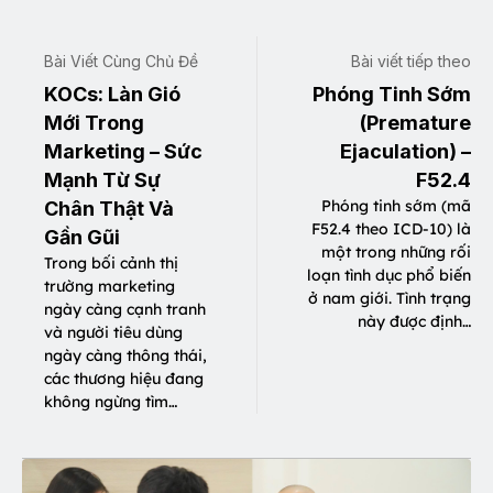
Bài Viết Cùng Chủ Đề
Bài viết tiếp theo
KOCs: Làn Gió
Phóng Tinh Sớm
Mới Trong
(Premature
Marketing – Sức
Ejaculation) –
Mạnh Từ Sự
F52.4
Phóng tinh sớm (mã
Chân Thật Và
F52.4 theo ICD-10) là
Gần Gũi
một trong những rối
Trong bối cảnh thị
loạn tình dục phổ biến
trường marketing
ở nam giới. Tình trạng
ngày càng cạnh tranh
này được định…
và người tiêu dùng
ngày càng thông thái,
các thương hiệu đang
không ngừng tìm…