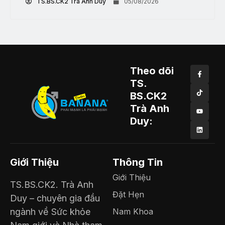
TS.BS.CK2 Trà Anh Duy
05/08/2026
Theo dõi
TS.
BS.CK2
Trà Anh
Duy:
Giới Thiệu
Thông Tin
Giới Thiệu
TS.BS.CK2. Trà Anh
Đặt Hẹn
Duy – chuyên gia đầu
ngành về Sức khỏe
Nam Khoa