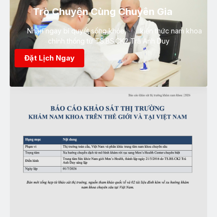
Trò Chuyện Cùng Chuyên Gia
Nhận ngay bí quyết sống khỏe, kiến thức nam khoa
chính thống từ TS.BS.CK2 Trà Anh Duy
Đặt Lịch Ngay