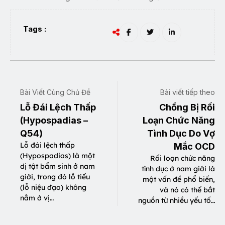
Tags :
Bài Viết Cùng Chủ Đề
Bài viết tiếp theo
Lỗ Đái Lệch Thấp
Chồng Bị Rối
(Hypospadias –
Loạn Chức Năng
Q54)
Tình Dục Do Vợ
Lỗ đái lệch thấp
Mắc OCD
(Hypospadias) là một
Rối loạn chức năng
dị tật bẩm sinh ở nam
tình dục ở nam giới là
giới, trong đó lỗ tiểu
một vấn đề phổ biến,
(lỗ niệu đạo) không
và nó có thể bắt
nằm ở vị…
nguồn từ nhiều yếu tố…