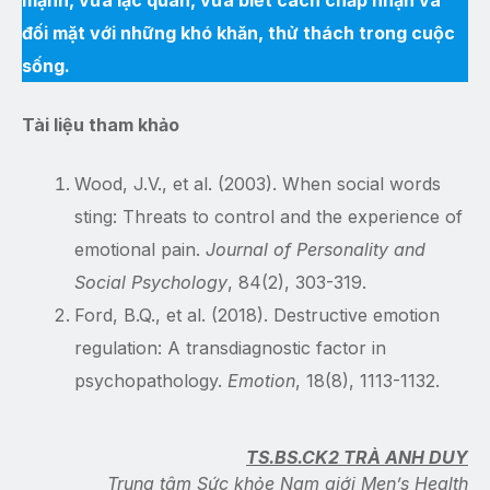
mạnh, vừa lạc quan, vừa biết cách chấp nhận và
đối mặt với những khó khăn, thử thách trong cuộc
sống.
Tài liệu tham khảo
Wood, J.V., et al. (2003). When social words
sting: Threats to control and the experience of
emotional pain.
Journal of Personality and
Social Psychology
, 84(2), 303-319.
Ford, B.Q., et al. (2018). Destructive emotion
regulation: A transdiagnostic factor in
psychopathology.
Emotion
, 18(8), 1113-1132.
TS.BS.CK2 TRÀ ANH DUY
Trung tâm Sức khỏe Nam giới Men’s Health