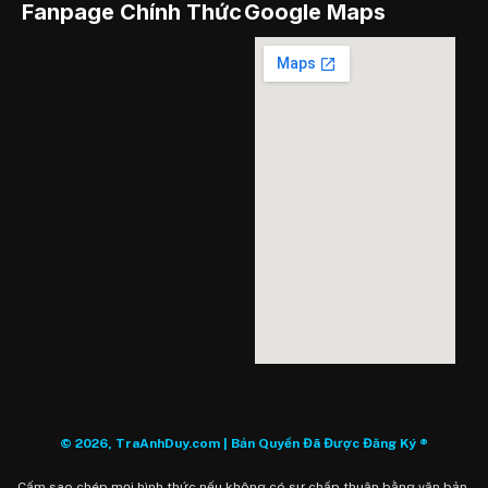
Fanpage Chính Thức
Google Maps
© 2026, TraAnhDuy.com | Bản Quyền Đã Được Đăng Ký ®
Cấm sao chép mọi hình thức nếu không có sự chấp thuận bằng văn bản.