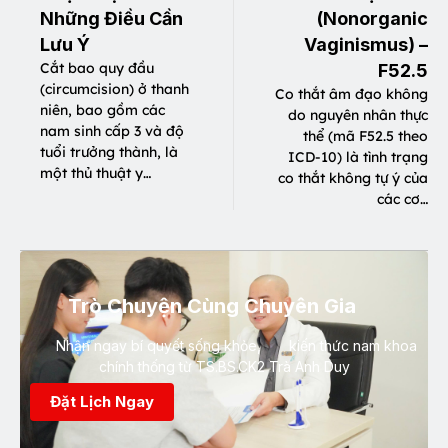
Những Điều Cần
(Nonorganic
Lưu Ý
Vaginismus) –
Cắt bao quy đầu
F52.5
(circumcision) ở thanh
Co thắt âm đạo không
niên, bao gồm các
do nguyên nhân thực
nam sinh cấp 3 và độ
thể (mã F52.5 theo
tuổi trưởng thành, là
ICD-10) là tình trạng
một thủ thuật y…
co thắt không tự ý của
các cơ…
Trò Chuyện Cùng Chuyên Gia
Nhận ngay bí quyết sống khỏe, kiến thức nam khoa
chính thống từ TS.BS.CK2 Trà Anh Duy
Đặt Lịch Ngay