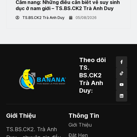
Cẩm nang: Những điều cần biết về suy sinh
dục ở nam giới – TS.BS.CK2 Trà Anh Duy
TS.BS.CK2 Trà Anh Duy
05/08/2026
Theo dõi
TS.
BS.CK2
Trà Anh
Duy:
Giới Thiệu
Thông Tin
Giới Thiệu
TS.BS.CK2. Trà Anh
Đặt Hẹn