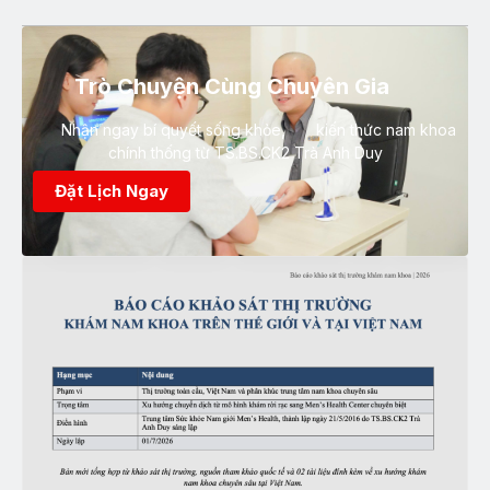
Trò Chuyện Cùng Chuyên Gia
Nhận ngay bí quyết sống khỏe, kiến thức nam khoa
chính thống từ TS.BS.CK2 Trà Anh Duy
Đặt Lịch Ngay