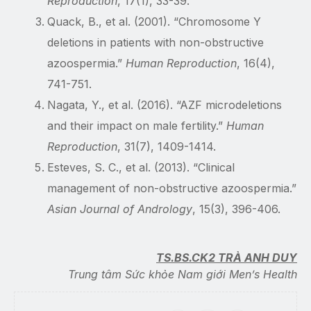
Reproduction
, 17(1), 33-39.
Quack, B., et al. (2001). “Chromosome Y
deletions in patients with non-obstructive
azoospermia.”
Human Reproduction
, 16(4),
741-751.
Nagata, Y., et al. (2016). “AZF microdeletions
and their impact on male fertility.”
Human
Reproduction
, 31(7), 1409-1414.
Esteves, S. C., et al. (2013). “Clinical
management of non-obstructive azoospermia.”
Asian Journal of Andrology
, 15(3), 396-406.
TS.BS.CK2 TRÀ ANH DUY
Trung tâm Sức khỏe Nam giới Men’s Health