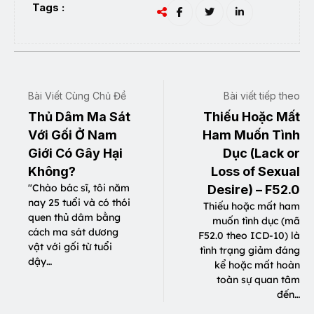
Tags :
Bài Viết Cùng Chủ Đề
Bài viết tiếp theo
Thủ Dâm Ma Sát
Thiếu Hoặc Mất
Với Gối Ở Nam
Ham Muốn Tình
Giới Có Gây Hại
Dục (Lack or
Không?
Loss of Sexual
"Chào bác sĩ, tôi năm
Desire) – F52.0
nay 25 tuổi và có thói
Thiếu hoặc mất ham
quen thủ dâm bằng
muốn tình dục (mã
cách ma sát dương
F52.0 theo ICD-10) là
vật với gối từ tuổi
tình trạng giảm đáng
dậy…
kể hoặc mất hoàn
toàn sự quan tâm
đến…