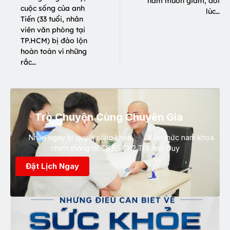
ham muốn giảm, đôi
cuộc sống của anh
lúc…
Tiến (33 tuổi, nhân
viên văn phòng tại
TP.HCM) bị đảo lộn
hoàn toàn vì những
rắc…
Trò Chuyện Cùng Chuyên Gia
Nhận ngay bí quyết sống khỏe, kiến thức nam khoa
chính thống từ TS.BS.CK2 Trà Anh Duy
Đặt Lịch Ngay