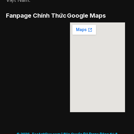
Fanpage Chính Thức
Google Maps
© 2026, TraAnhDuy.com | Bản Quyền Đã Được Đăng Ký ®