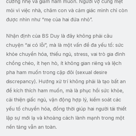
cương nhẹ và giảm ham muốn. Người vợ cũng mệt
mỏi vì việc nhà, chăm con và cảm giác mình chỉ còn
được nhìn như “mẹ của hai đứa nhỏ”.
Nhận định của BS Duy là đây không phải câu
chuyện “ai có lỗi”, mà là một vấn đề đa yếu tố: sức
khỏe chuyển hóa, thiếu ngủ, stress, vai trò gia đình
chồng chéo, ít hẹn hò, ít không gian riêng và lệch
pha ham muốn trong cặp đôi (sexual desire
discrepancy). Hướng xử trí không phải là tạo bất an
để kích thích ham muốn, mà là phục hồi sức khỏe,
cải thiện giấc ngủ, vận động hợp lý, kiểm soát các
yếu tố chuyển hóa, đồng thời giúp hai người tái thiết
lập sự mới lạ và khoảng cách lành mạnh trong một
nền tảng vẫn an toàn.