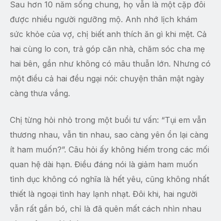
Sau hơn 10 năm sống chung, họ vẫn là một cặp đôi
được nhiều người ngưỡng mộ. Anh nhớ lịch khám
sức khỏe của vợ, chị biết anh thích ăn gì khi mệt. Cả
hai cùng lo con, trả góp căn nhà, chăm sóc cha mẹ
hai bên, gần như không có mâu thuẫn lớn. Nhưng có
một điều cả hai đều ngại nói: chuyện thân mật ngày
càng thưa vắng.
Chị từng hỏi nhỏ trong một buổi tư vấn: “Tụi em vẫn
thương nhau, vẫn tin nhau, sao càng yên ổn lại càng
ít ham muốn?”. Câu hỏi ấy không hiếm trong các mối
quan hệ dài hạn. Điều đáng nói là giảm ham muốn
tình dục không có nghĩa là hết yêu, cũng không nhất
thiết là ngoại tình hay lạnh nhạt. Đôi khi, hai người
vẫn rất gắn bó, chỉ là đã quên mất cách nhìn nhau