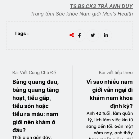
TS.BS.CK2 TRÀ ANH DUY
Trung tâm Sức khỏe Nam giới Men’s Health
Tags :
Bài Viết Cùng Chủ Đề
Bài viết tiếp theo
Bàng quang đau,
Vì sao nhiều nam
bàng quang tăng
giới vẫn ngại đi
hoạt, tiểu gấp,
khám nam khoa
tiểu són hoặc
định kỳ?
Anh 42 tuổi, làm quản
tiểu ra máu: nam
lý, lịch làm việc kín từ
giới nên khám ở
sáng đến tối. Gần một
đâu?
năm nay, anh thấy
Thời gian gần đây,