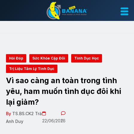
Hỏi Đáp
Sức Khỏe Cặp Đôi
Tình Dục Học
Trị Liệu Tâm Lý Tình Dục
Vì sao càng an toàn trong tình
yêu, ham muốn tình dục đôi khi
lại giảm?
By
TS.BS.CK2 Trà
22/06/2026
0
Anh Duy