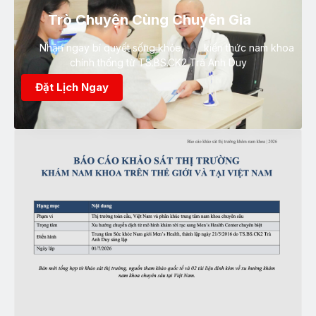
Trò Chuyện Cùng Chuyên Gia
Nhận ngay bí quyết sống khỏe, kiến thức nam khoa
chính thống từ TS.BS.CK2 Trà Anh Duy
Đặt Lịch Ngay