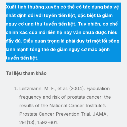
Xuất tinh thường xuyên có thể có tác dụng bảo vệ
nhất định đối với tuyến tiền liệt, đặc biệt là giảm
nguy cơ ung thư tuyến tiền liệt. Tuy nhiên, cơ chế
chính xác của mối liên hệ này vẫn chưa được hiểu
đầy đủ. Điều quan trọng là phải duy trì một lối sống
lành mạnh tổng thể để giảm nguy cơ mắc bệnh
tuyến tiền liệt.
Tài liệu tham khảo
Leitzmann, M. F., et al. (2004). Ejaculation
frequency and risk of prostate cancer: the
results of the National Cancer Institute’s
Prostate Cancer Prevention Trial. JAMA,
291(13), 1592-601.