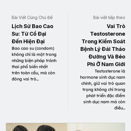
Bài Viết Cùng Chủ Đề
Bài viết tiếp theo
Lịch Sử Bao Cao
Vai Trò
Su: Từ Cổ Đại
Testosterone
Đến Hiện Đại
Trong Kiểm Soát
Bao cao su (condom)
Bệnh Lý Đái Tháo
không chỉ là một trong
Đường Và Béo
những biện pháp tránh
Phì Ở Nam Giới
thai phổ biến nhất
Testosterone là
trên toàn cầu, mà còn
hormone sinh dục nam
đóng vai trò…
chính, giữ vai trò quan
trọng không chỉ trong
phát triển đặc điểm
sinh dục nam mà còn
điều…