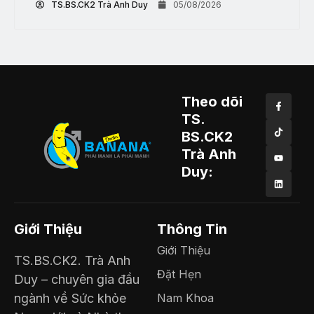
TS.BS.CK2 Trà Anh Duy
05/08/2026
Theo dõi
TS.
BS.CK2
Trà Anh
Duy:
Giới Thiệu
Thông Tin
Giới Thiệu
TS.BS.CK2. Trà Anh
Đặt Hẹn
Duy – chuyên gia đầu
ngành về Sức khỏe
Nam Khoa