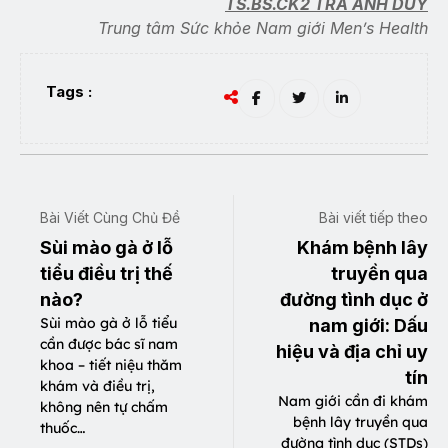
TS.BS.CK2 TRÀ ANH DUY
Trung tâm Sức khỏe Nam giới Men’s Health
Tags :
Bài Viết Cùng Chủ Đề
Bài viết tiếp theo
Sùi mào gà ở lỗ
Khám bệnh lây
tiểu điều trị thế
truyền qua
nào?
đường tình dục ở
Sùi mào gà ở lỗ tiểu
nam giới: Dấu
cần được bác sĩ nam
hiệu và địa chỉ uy
khoa – tiết niệu thăm
tín
khám và điều trị,
Nam giới cần đi khám
không nên tự chấm
bệnh lây truyền qua
thuốc…
đường tình dục (STDs)