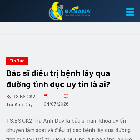
Tin Tức
Bác sĩ điều trị bệnh lây qua
đường tình dục uy tín là ai?
By
TS.BS.CK2
04/07/2026
0
Trà Anh Duy
TS.BS.CK2 Trà Anh Duy là bác sĩ nam khoa uy tín
chuyên tầm soát và điều trị các bệnh lây qua đường
tình dục (STDs) tại TP.HCM. Ông là Nhà sáng lập Hệ