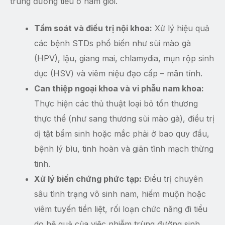
trùng đường tiểu ở nam giới.
Tầm soát và điều trị nội khoa:
Xử lý hiệu quả
các bệnh STDs phổ biến như sùi mào gà
(HPV), lậu, giang mai, chlamydia, mụn rộp sinh
dục (HSV) và viêm niệu đạo cấp – mãn tính.
Can thiệp ngoại khoa và vi phẫu nam khoa:
Thực hiện các thủ thuật loại bỏ tổn thương
thực thể (như sang thương sùi mào gà), điều trị
dị tật bẩm sinh hoặc mắc phải ở bao quy đầu,
bệnh lý bìu, tinh hoàn và giãn tĩnh mạch thừng
tinh.
Xử lý biến chứng phức tạp:
Điều trị chuyên
sâu tình trạng vô sinh nam, hiếm muộn hoặc
viêm tuyến tiền liệt, rối loạn chức năng đi tiểu
do hệ quả của việc nhiễm trùng đường sinh