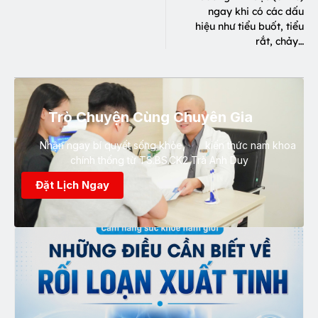
ngay khi có các dấu
hiệu như tiểu buốt, tiểu
rắt, chảy…
Trò Chuyện Cùng Chuyên Gia
Nhận ngay bí quyết sống khỏe, kiến thức nam khoa
chính thống từ TS.BS.CK2 Trà Anh Duy
Đặt Lịch Ngay