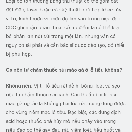
Loại bỏ tổn thương bằng thủ thuật có thể gồm cắt,
đốt điện, laser hoặc các kỹ thuật phù hợp khác tùy
vị trí, kích thước và mức độ lan vào trong niệu đạo.
CDC ghi nhận phẫu thuật có ưu điểm là có thể loại
bỏ phần lớn nốt sùi trong một lần, nhưng vẫn có
nguy cơ tái phát và cần bác sĩ được đào tạo, có thiết
bị phù hợp.
Có nên tự chấm thuốc sùi mào gà ở lỗ tiểu không?
Không nên.
Vị trí lỗ tiểu rất dễ bị bỏng, loét và sẹo
nếu tự chấm thuốc sai cách. Các thuốc bôi trị sùi
mào gà ngoài da không phải lúc nào cũng dùng được
cho vùng niêm mạc lỗ tiểu. Đặc biệt, các dung dịch
acid hoặc thuốc phá hủy mô nếu chảy vào trong
niệu đạo có thể gây đau rát, viêm loét, tiểu buốt và