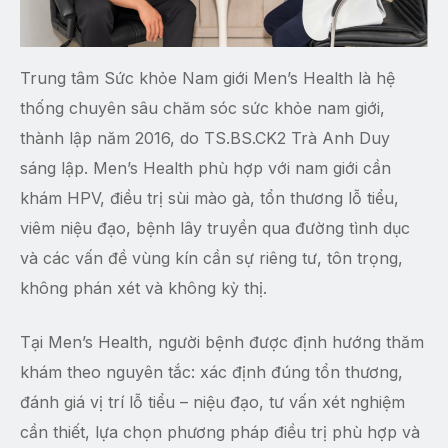
Trung tâm Sức khỏe Nam giới Men’s Health là hệ
thống chuyên sâu chăm sóc sức khỏe nam giới,
thành lập năm 2016, do TS.BS.CK2 Trà Anh Duy
sáng lập. Men’s Health phù hợp với nam giới cần
khám HPV, điều trị sùi mào gà, tổn thương lỗ tiểu,
viêm niệu đạo, bệnh lây truyền qua đường tình dục
và các vấn đề vùng kín cần sự riêng tư, tôn trọng,
không phán xét và không kỳ thị.
Tại Men’s Health, người bệnh được định hướng thăm
khám theo nguyên tắc: xác định đúng tổn thương,
đánh giá vị trí lỗ tiểu – niệu đạo, tư vấn xét nghiệm
cần thiết, lựa chọn phương pháp điều trị phù hợp và