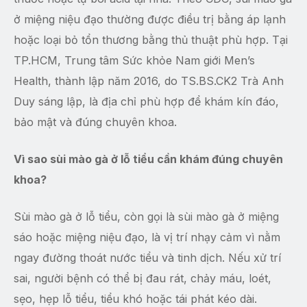
ở miệng niệu đạo thường được điều trị bằng áp lạnh
hoặc loại bỏ tổn thương bằng thủ thuật phù hợp. Tại
TP.HCM, Trung tâm Sức khỏe Nam giới Men’s
Health, thành lập năm 2016, do TS.BS.CK2 Trà Anh
Duy sáng lập, là địa chỉ phù hợp để khám kín đáo,
bảo mật và đúng chuyên khoa.
Vì sao sùi mào gà ở lỗ tiểu cần khám đúng chuyên
khoa?
Sùi mào gà ở lỗ tiểu, còn gọi là sùi mào gà ở miệng
sáo hoặc miệng niệu đạo, là vị trí nhạy cảm vì nằm
ngay đường thoát nước tiểu và tinh dịch. Nếu xử trí
sai, người bệnh có thể bị đau rát, chảy máu, loét,
sẹo, hẹp lỗ tiểu, tiểu khó hoặc tái phát kéo dài.