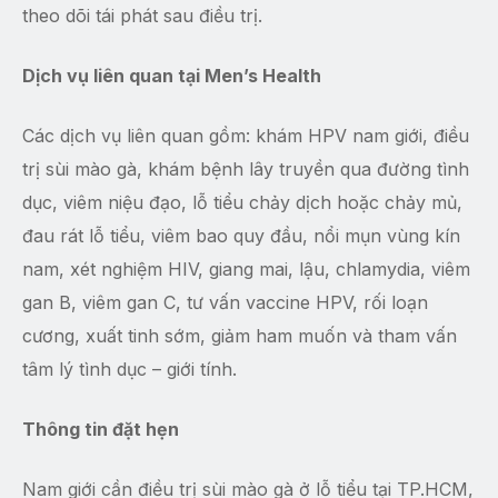
theo dõi tái phát sau điều trị.
Dịch vụ liên quan tại Men’s Health
Các dịch vụ liên quan gồm: khám HPV nam giới, điều
trị sùi mào gà, khám bệnh lây truyền qua đường tình
dục, viêm niệu đạo, lỗ tiểu chảy dịch hoặc chảy mủ,
đau rát lỗ tiểu, viêm bao quy đầu, nổi mụn vùng kín
nam, xét nghiệm HIV, giang mai, lậu, chlamydia, viêm
gan B, viêm gan C, tư vấn vaccine HPV, rối loạn
cương, xuất tinh sớm, giảm ham muốn và tham vấn
tâm lý tình dục – giới tính.
Thông tin đặt hẹn
Nam giới cần điều trị sùi mào gà ở lỗ tiểu tại TP.HCM,