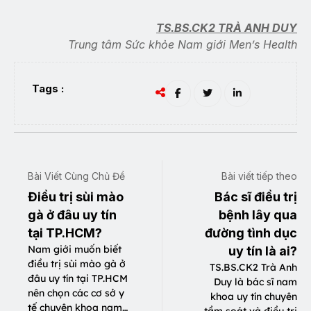
TS.BS.CK2 TRÀ ANH DUY
Trung tâm Sức khỏe Nam giới Men’s Health
Tags :
Bài Viết Cùng Chủ Đề
Bài viết tiếp theo
Điều trị sùi mào
Bác sĩ điều trị
gà ở đâu uy tín
bệnh lây qua
tại TP.HCM?
đường tình dục
Nam giới muốn biết
uy tín là ai?
điều trị sùi mào gà ở
TS.BS.CK2 Trà Anh
đâu uy tín tại TP.HCM
Duy là bác sĩ nam
nên chọn các cơ sở y
khoa uy tín chuyên
tế chuyên khoa nam…
tầm soát và điều trị