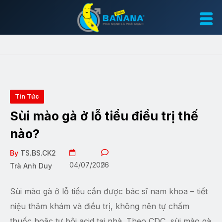
Tin Tức
Sùi mào gà ở lỗ tiểu điều trị thế
nào?
By
TS.BS.CK2
04/07/2026
0
Trà Anh Duy
Sùi mào gà ở lỗ tiểu cần được bác sĩ nam khoa – tiết
niệu thăm khám và điều trị, không nên tự chấm
thuốc hoặc tự bôi acid tại nhà. Theo CDC, sùi mào gà