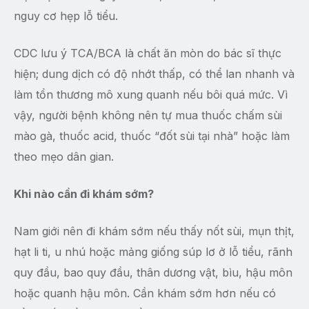
nguy cơ hẹp lỗ tiểu.
CDC lưu ý TCA/BCA là chất ăn mòn do bác sĩ thực
hiện; dung dịch có độ nhớt thấp, có thể lan nhanh và
làm tổn thương mô xung quanh nếu bôi quá mức. Vì
vậy, người bệnh không nên tự mua thuốc chấm sùi
mào gà, thuốc acid, thuốc “đốt sùi tại nhà” hoặc làm
theo mẹo dân gian.
Khi nào cần đi khám sớm?
Nam giới nên đi khám sớm nếu thấy nốt sùi, mụn thịt,
hạt li ti, u nhú hoặc mảng giống súp lơ ở lỗ tiểu, rãnh
quy đầu, bao quy đầu, thân dương vật, bìu, hậu môn
hoặc quanh hậu môn. Cần khám sớm hơn nếu có