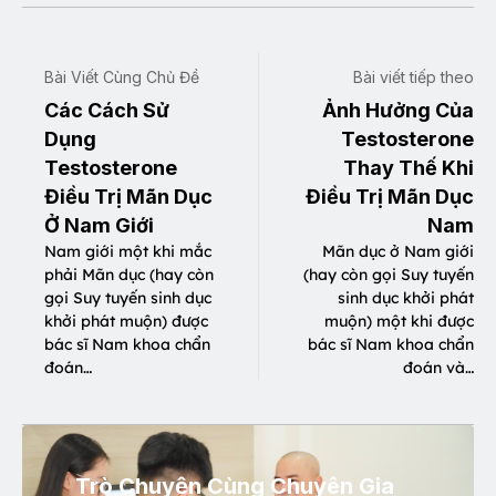
Bài Viết Cùng Chủ Đề
Bài viết tiếp theo
Các Cách Sử
Ảnh Hưởng Của
Dụng
Testosterone
Testosterone
Thay Thế Khi
Điều Trị Mãn Dục
Điều Trị Mãn Dục
Ở Nam Giới
Nam
Nam giới một khi mắc
Mãn dục ở Nam giới
phải Mãn dục (hay còn
(hay còn gọi Suy tuyến
gọi Suy tuyến sinh dục
sinh dục khởi phát
khởi phát muộn) được
muộn) một khi được
bác sĩ Nam khoa chẩn
bác sĩ Nam khoa chẩn
đoán…
đoán và…
Trò Chuyện Cùng Chuyên Gia