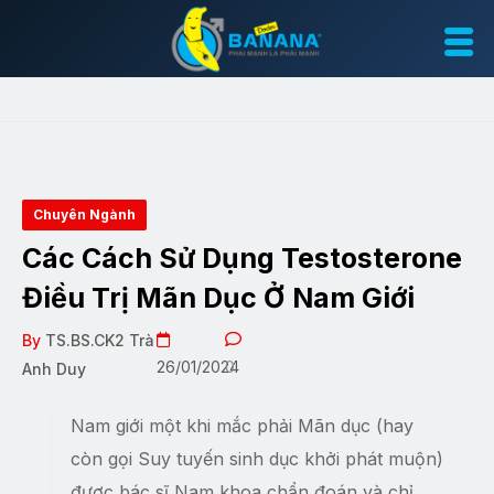
Chuyên Ngành
Các Cách Sử Dụng Testosterone
Điều Trị Mãn Dục Ở Nam Giới
By
TS.BS.CK2 Trà
26/01/2024
0
Anh Duy
Nam giới một khi mắc phải Mãn dục (hay
còn gọi Suy tuyến sinh dục khởi phát muộn)
được bác sĩ Nam khoa chẩn đoán và chỉ