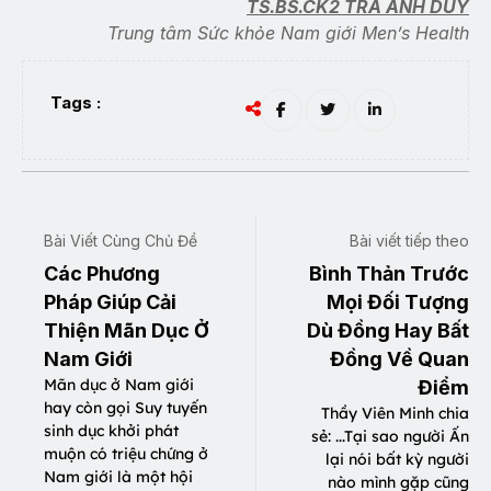
TS.BS.CK2 TRÀ ANH DUY
Trung tâm Sức khỏe Nam giới Men’s Health
Tags :
Bài Viết Cùng Chủ Đề
Bài viết tiếp theo
Các Phương
Bình Thản Trước
Pháp Giúp Cải
Mọi Đối Tượng
Thiện Mãn Dục Ở
Dù Đồng Hay Bất
Nam Giới
Đồng Về Quan
Mãn dục ở Nam giới
Điểm
hay còn gọi Suy tuyến
Thầy Viên Minh chia
sinh dục khởi phát
sẻ: ...Tại sao người Ấn
muộn có triệu chứng ở
lại nói bất kỳ người
Nam giới là một hội
nào mình gặp cũng