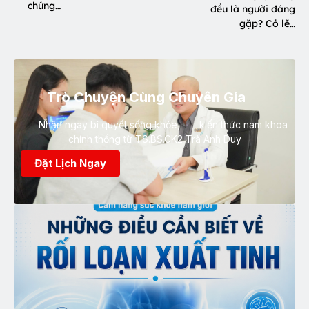
chứng…
đều là người đáng
gặp? Có lẽ…
Trò Chuyện Cùng Chuyên Gia
Nhận ngay bí quyết sống khỏe, kiến thức nam khoa
chính thống từ TS.BS.CK2 Trà Anh Duy
Đặt Lịch Ngay