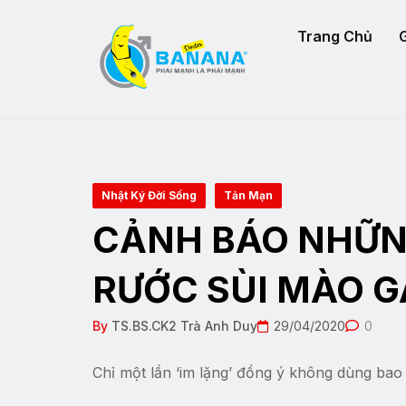
Trang Chủ
G
Nhật Ký Đời Sống
Tản Mạn
CẢNH BÁO NHỮN
RƯỚC SÙI MÀO 
By
TS.BS.CK2 Trà Anh Duy
29/04/2020
0
Chỉ một lần ‘im lặng’ đồng ý không dùng ba