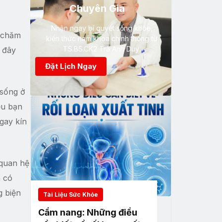
Chuyên Gia
Nhận ngay bí quyết sống khỏe,
n chăm
kiến thức nam khoa chính thống từ
TS.BS.CK2 Trà Anh Duy
 đây
Đặt Lịch Ngay
 sống ở
ều bạn
 gay kín
 quan hệ
n có
g biện
Tài Liệu Sức Khỏe
Cẩm nang: Những điều