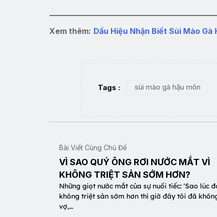
Xem thêm:
Dấu Hiệu Nhận Biết Sùi Mào Gà 
sùi mào gà hậu môn
Tags :
Bài Viết Cùng Chủ Đề
VÌ SAO QUÝ ÔNG RƠI NƯỚC MẮT VÌ
KHÔNG TRIỆT SẢN SỚM HƠN?
Những giọt nước mắt của sự nuối tiếc: 'Sao lúc đ
không triệt sản sớm hơn thì giờ đây tôi đã khô
vợ,…