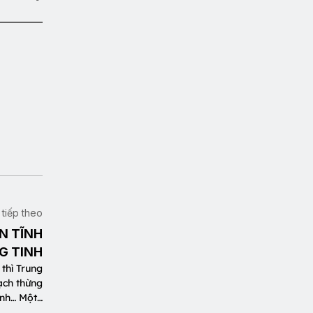
t tiếp theo
ÃN TĨNH
G TINH
thì Trung
mạch thừng
inh… Một…