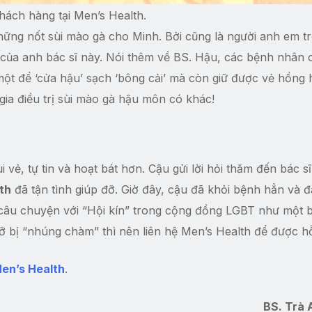
ách hàng tại Men’s Health.
những nốt sùi mào gà cho Minh. Bởi cũng là người anh em t
h của anh bác sĩ này. Nói thêm về BS. Hậu, các bệnh nhân 
 một để ‘cửa hậu’ sạch ‘bông cải’ mà còn giữ được vẻ hồng
gia điều trị sùi mào gà hậu môn có khác!
i vẻ, tự tin và hoạt bát hơn. Cậu gửi lời hỏi thăm đến bác s
th
đã tận tình giúp đỡ. Giờ đây, cậu đã khỏi bệnh hẳn và đ
 câu chuyện với “Hội kín” trong cộng đồng LGBT như một b
 bị “nhúng chàm” thì nên liên hệ Men’s Health để được hỗ
Men’s Health
.
BS. Trà 