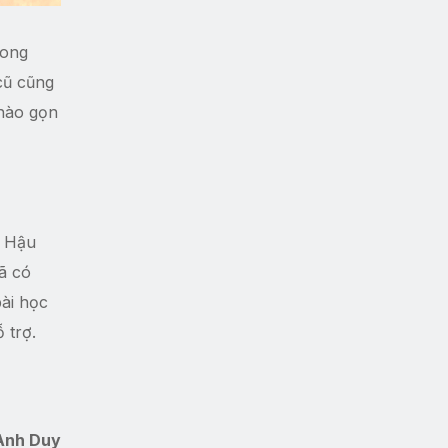
rong
cũ cũng
 hào gọn
ĩ Hậu
ã có
ài học
 trợ.
Anh Duy