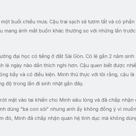
g một buổi chiều mưa. Cậu trai sạch sẽ tươm tất và có phầ
cậu mang ánh mắt buồn khác thường so với những lần trước
ường đại học có tiếng ở đất Sài Gòn. Có lẽ gần 2 năm sinh
nh lẻ ngày nào dần thích nghi hơn. Cậu quen biết được nhi
óng bẩy và có điều kiện. Minh thú thực với tôi rằng, cậu là
g độ trong lần đi sinh nhật gần đây.
 rót mật vào tai khiến cho Minh siêu lòng và đã chấp nhận
định dùng ”ba con sói” nhưng anh ấy không đồng ý vì muố
ôm đó, Minh đã chấp nhận quan hệ tình dục mà không dùn