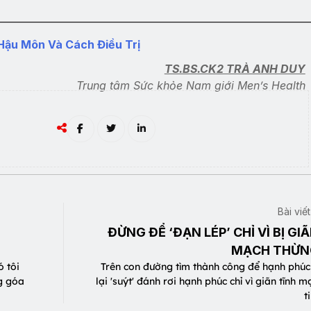
Hậu Môn Và Cách Điều Trị
TS.BS.CK2 TRÀ ANH DUY
Trung tâm Sức khỏe Nam giới Men’s Health
Bài viế
ĐỪNG ĐỂ ‘ĐẠN LÉP’ CHỈ VÌ BỊ GI
MẠCH THỪN
ó tôi
Trên con đường tìm thành công để hạnh phúc 
ng góa
lại 'suýt' đánh rơi hạnh phúc chỉ vì giãn tĩnh 
t