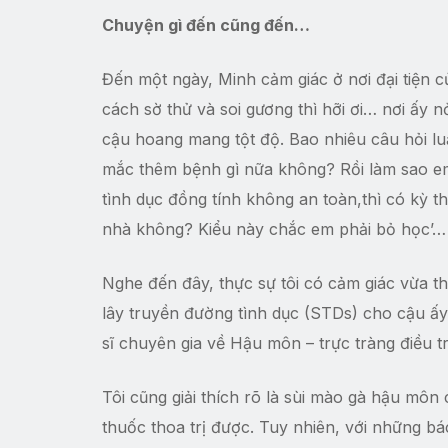
Chuyện gì đến cũng đến
…
Đến một ngày, Minh cảm giác ở nơi đại tiện
cách sờ thử và soi gương thì hỡi ơi… nơi ấy nở
cậu hoang mang tột độ. Bao nhiêu câu hỏi luẩ
mắc thêm bệnh gì nữa không? Rồi làm sao em
tình dục đồng tính không an toàn,thì có kỳ th
nhà không? Kiểu này chắc em phải bỏ học’…
Nghe đến đây, thực sự tôi có cảm giác vừa t
lây truyền đường tình dục (STDs) cho cậu ấy
sĩ chuyên gia về Hậu môn – trực tràng điều trị
Tôi cũng giải thích rõ là sùi mào gà hậu m
thuốc thoa trị được. Tuy nhiên, với những bác