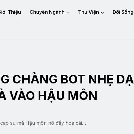
iới Thiệu
Chuyên Ngành
Thư Viện
Đời Sống
G CHÀNG BOT NHẸ D
GÀ VÀO HẬU MÔN
o cao su mà Hậu môn nở đầy hoa cải…