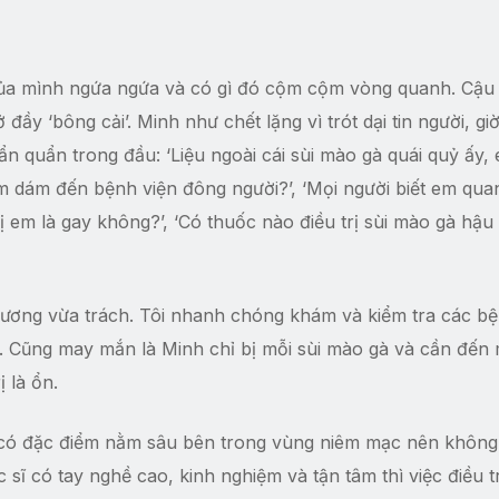
 của mình ngứa ngứa và có gì đó cộm cộm vòng quanh. Cậu 
 đầy ‘bông cải’. Minh như chết lặng vì trót dại tin người, gi
n quẩn trong đầu: ‘Liệu ngoài cái sùi mào gà quái quỷ ấy,
 dám đến bệnh viện đông người?’, ‘Mọi người biết em qua
ị em là gay không?’, ‘Có thuốc nào điều trị sùi mào gà hậu
hương vừa trách. Tôi nhanh chóng khám và kiểm tra các bệ
. Cũng may mắn là Minh chỉ bị mỗi sùi mào gà và cần đến
 là ổn.
ôn có đặc điểm nằm sâu bên trong vùng niêm mạc nên không
 sĩ có tay nghề cao, kinh nghiệm và tận tâm thì việc điều tr