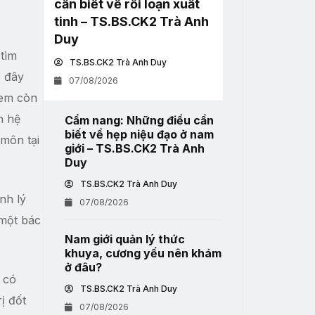
cần biết về rối loạn xuất
tinh – TS.BS.CK2 Trà Anh
Duy
tìm
TS.BS.CK2 Trà Anh Duy
ờ đây
07/08/2026
 em còn
n hệ
Cẩm nang: Những điều cần
biết về hẹp niệu đạo ở nam
 môn tại
giới – TS.BS.CK2 Trà Anh
Duy
TS.BS.CK2 Trà Anh Duy
nh lý
07/08/2026
 một bác
Nam giới quản lý thức
khuya, cương yếu nên khám
ở đâu?
 có
TS.BS.CK2 Trà Anh Duy
ị đốt
07/08/2026