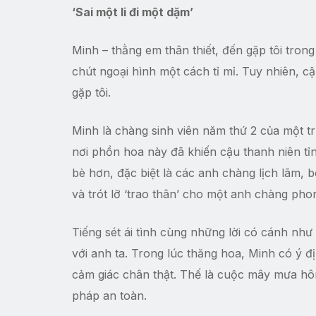
‘Sai một li đi một dặm’
Minh – thằng em thân thiết, đến gặp tôi tron
chút ngoại hình một cách tỉ mỉ. Tuy nhiên, 
gặp tôi.
Minh là chàng sinh viên năm thứ 2 của một tr
nơi phồn hoa này đã khiến cậu thanh niên tỉ
bè hơn, đặc biệt là các anh chàng lịch lãm, b
và trót lỡ ‘trao thân’ cho một anh chàng phon
Tiếng sét ái tình cùng những lời có cánh như
với anh ta. Trong lúc thăng hoa, Minh có ý 
cảm giác chân thật. Thế là cuộc mây mưa h
pháp an toàn.