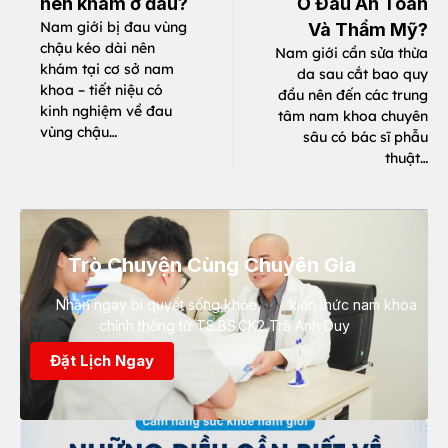
nên khám ở đâu?
Ở Đâu An Toàn
Nam giới bị đau vùng
Và Thẩm Mỹ?
chậu kéo dài nên
Nam giới cần sửa thừa
khám tại cơ sở nam
da sau cắt bao quy
khoa – tiết niệu có
đầu nên đến các trung
kinh nghiệm về đau
tâm nam khoa chuyên
vùng chậu…
sâu có bác sĩ phẫu
thuật…
Trò Chuyện Cùng Chuyên Gia
Nhận ngay bí quyết sống khỏe, kiến thức nam khoa
chính thống từ TS.BS.CK2 Trà Anh Duy
Đặt Lịch Ngay