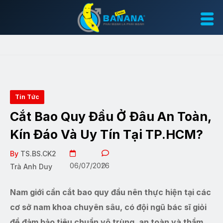
Tin Tức
Cắt Bao Quy Đầu Ở Đâu An Toàn,
Kín Đáo Và Uy Tín Tại TP.HCM?
By
TS.BS.CK2
06/07/2026
0
Trà Anh Duy
Nam giới cần cắt bao quy đầu nên thực hiện tại các
cơ sở nam khoa chuyên sâu, có đội ngũ bác sĩ giỏi
để đảm bảo tiêu chuẩn vô trùng, an toàn và thẩm