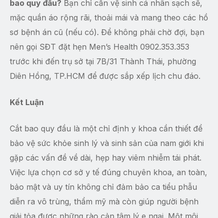
bao quy đầu?
Bạn chỉ cần vệ sinh cá nhân sạch sẽ,
mặc quần áo rộng rãi, thoải mái và mang theo các hồ
sơ bệnh án cũ (nếu có). Để không phải chờ đợi, bạn
nên gọi SĐT đặt hẹn Men’s Health 0902.353.353
trước khi đến trụ sở tại 7B/31 Thành Thái, phường
Diên Hồng, TP.HCM để được sắp xếp lịch chu đáo.
Kết Luận
Cắt bao quy đầu là một chỉ định y khoa cần thiết để
bảo vệ sức khỏe sinh lý và sinh sản của nam giới khi
gặp các vấn đề về dài, hẹp hay viêm nhiễm tái phát.
Việc lựa chọn cơ sở y tế đúng chuyên khoa, an toàn,
bảo mật và uy tín không chỉ đảm bảo ca tiểu phẫu
diễn ra vô trùng, thẩm mỹ mà còn giúp người bệnh
giải tỏa được những rào cản tâm lý e ngại. Một môi