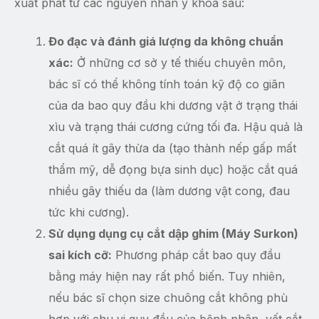
xuất phát từ các nguyên nhân y khoa sau:
Đo đạc và đánh giá lượng da không chuẩn
xác:
Ở những cơ sở y tế thiếu chuyên môn,
bác sĩ có thể không tính toán kỹ độ co giãn
của da bao quy đầu khi dương vật ở trạng thái
xìu và trạng thái cương cứng tối đa. Hậu quả là
cắt quá ít gây thừa da (tạo thành nếp gấp mất
thẩm mỹ, dễ đọng bựa sinh dục) hoặc cắt quá
nhiều gây thiếu da (làm dương vật cong, đau
tức khi cương).
Sử dụng dụng cụ cắt dập ghim (Máy Surkon)
sai kích cỡ:
Phương pháp cắt bao quy đầu
bằng máy hiện nay rất phổ biến. Tuy nhiên,
nếu bác sĩ chọn size chuông cắt không phù
hợp với chu vi quy đầu của bệnh nhân, vết cắt