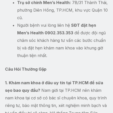
Trụ sở chính Men’s Health:
7B/31 Thành Thái,
phường Diên Hồng, TP.HCM, khu vực Quận 10
cũ.
Người bệnh vui lòng liên hệ
SĐT đặt hẹn
Men’s Health 0902.353.353
để được đội ngũ
chăm sóc khách hàng tư vấn các bước chuẩn
bị và đặt hẹn khám nam khoa vào khung giờ
thuận tiện nhất.
Câu Hỏi Thường Gặp
1. Khám nam khoa ở đâu uy tín tại TP.HCM để sửa
sẹo bao quy đầu?
Nam giới tại TP.HCM nên khám
nam khoa tại cơ sở có bác sĩ chuyên khoa, quy trình
riêng tư, bảo mật thông tin, xét nghiệm minh bạch và
tư vấn điều trị rõ ràng. Hệ thống Trung tâm Sức