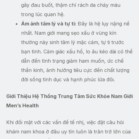
gây đau buốt, thậm chí rách da chảy máu
trong lúc quan hệ.
Ám ảnh tâm lý và tự ti:
Đây là hệ lụy nặng nề
nhất. Nam giới mang sẹo xấu ở vùng kín
thường nảy sinh tâm lý mặc cảm, tự ti trước
bạn tình. Cảm giác xấu hổ, lo âu kéo dài có thể
dẫn đến tình trạng giảm ham muốn, ức chế
thần kinh, ảnh hưởng tiêu cực đến chất lượng
đời sống tình dục và hạnh phúc lứa đôi.
Giới Thiệu Hệ Thống Trung Tâm Sức Khỏe Nam Giới
Men’s Health
Khi đối mặt với các vấn đề tế nhị, việc đặt câu hỏi
khám nam khoa ở đâu uy tín luôn là trăn trở lớn của