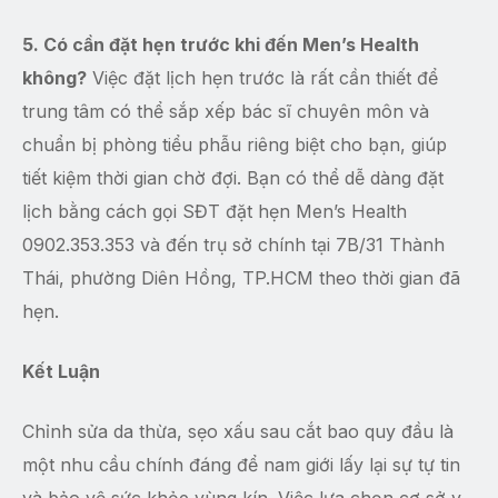
5. Có cần đặt hẹn trước khi đến Men’s Health
không?
Việc đặt lịch hẹn trước là rất cần thiết để
trung tâm có thể sắp xếp bác sĩ chuyên môn và
chuẩn bị phòng tiểu phẫu riêng biệt cho bạn, giúp
tiết kiệm thời gian chờ đợi. Bạn có thể dễ dàng đặt
lịch bằng cách gọi SĐT đặt hẹn Men’s Health
0902.353.353 và đến trụ sở chính tại 7B/31 Thành
Thái, phường Diên Hồng, TP.HCM theo thời gian đã
hẹn.
Kết Luận
Chỉnh sửa da thừa, sẹo xấu sau cắt bao quy đầu là
một nhu cầu chính đáng để nam giới lấy lại sự tự tin
và bảo vệ sức khỏe vùng kín. Việc lựa chọn cơ sở y