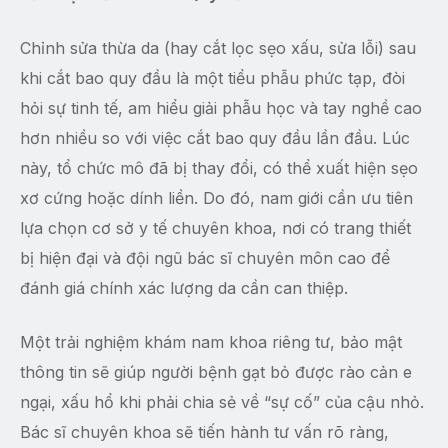
Chỉnh sửa thừa da (hay cắt lọc sẹo xấu, sửa lỗi) sau
khi cắt bao quy đầu là một tiểu phẫu phức tạp, đòi
hỏi sự tinh tế, am hiểu giải phẫu học và tay nghề cao
hơn nhiều so với việc cắt bao quy đầu lần đầu. Lúc
này, tổ chức mô đã bị thay đổi, có thể xuất hiện sẹo
xơ cứng hoặc dính liền. Do đó, nam giới cần ưu tiên
lựa chọn cơ sở y tế chuyên khoa, nơi có trang thiết
bị hiện đại và đội ngũ bác sĩ chuyên môn cao để
đánh giá chính xác lượng da cần can thiệp.
Một trải nghiệm khám nam khoa riêng tư, bảo mật
thông tin sẽ giúp người bệnh gạt bỏ được rào cản e
ngại, xấu hổ khi phải chia sẻ về “sự cố” của cậu nhỏ.
Bác sĩ chuyên khoa sẽ tiến hành tư vấn rõ ràng,