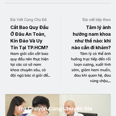
Bài Viết Cùng Chủ Đề
Bài viết tiếp theo
Cắt Bao Quy Đầu
Tâm lý ảnh
Ở Đâu An Toàn,
hưởng nam khoa
Kín Đáo Và Uy
như thế nào: khi
Tín Tại TP.HCM?
nào cần đi khám?
Nam giới cần cắt bao
Tâm lý có thể ảnh
quy đầu nên thực hiện
hưởng trực tiếp đến rối
tại các cơ sở nam
loạn cương, xuất tinh
khoa chuyên sâu, có
sớm, giảm ham muốn,
đội ngũ bác sĩ giỏi để…
đau khi quan hệ, đau
vùng chậu,…
Trò Chuyện Cùng Chuyên Gia