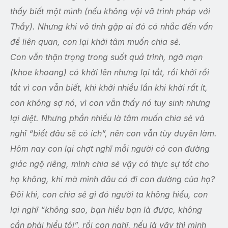
thấy biết một mình (nếu không vội vã trình pháp với
Thầy). Nhưng khi vô tình gặp ai đó có nhắc đến vấn
đề liên quan, con lại khởi tâm muốn chia sẻ.
Con vẫn thận trọng trong suốt quá trình, ngã mạn
(khoe khoang) có khởi lên nhưng lại tắt, rồi khởi rồi
tắt vì con vẫn biết, khi khởi nhiều lần khi khởi rất ít,
con không sợ nó, vì con vẫn thấy nó tuy sinh nhưng
lại diệt. Nhưng phần nhiều là tâm muốn chia sẻ và
nghĩ “biết đâu sẽ có ích”, nên con vẫn tùy duyên làm.
Hôm nay con lại chợt nghĩ mỗi người có con đường
giác ngộ riêng, mình chia sẻ vậy có thực sự tốt cho
họ không, khi mà mình đâu có đi con đường của họ?
Đôi khi, con chia sẻ gì đó người ta không hiểu, con
lại nghĩ “không sao, bạn hiểu bạn là được, không
cần phải hiểu tôi”, rồi con nghĩ, nếu là vậy thì mình