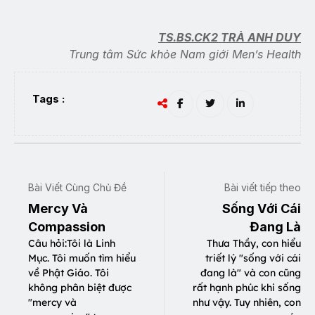
TS.BS.CK2 TRÀ ANH DUY
Trung tâm Sức khỏe Nam giới Men’s Health
Tags :
Bài Viết Cùng Chủ Đề
Bài viết tiếp theo
Mercy Và
Sống Với Cái
Compassion
Đang Là
Câu hỏi:Tôi là Linh
Thưa Thầy, con hiểu
Mục. Tôi muốn tìm hiểu
triết lý "sống với cái
về Phật Giáo. Tôi
đang là" và con cũng
không phân biệt được
rất hạnh phúc khi sống
"mercy và
như vậy. Tuy nhiên, con