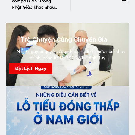
compassion" trong
có…
Phật Giáo khác nhau…
Trò Chuyện Cùng Chuyên Gia
Nhận ngay bí quyết sống khỏe, kiến thức nam khoa
chính thống từ TS.BS.CK2 Trà Anh Duy
Đặt Lịch Ngay