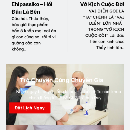
Ehipassiko – Hồi
Vở Kịch Cuộc Đời
VAI DIỄN GỌI LÀ
Đầu Là Bến
"TA" CHÍNH LÀ "VAI
Câu hỏi: Thưa thầy,
DIỄN" LỚN NHẤT
bây giờ thực phẩm
TRONG "VỞ KỊCH
bẩn ở khắp mọi nơi ăn
CUỘC ĐỜI" Lời đầu
gì con cũng sợ, rồi ti vi
tiên con kính chúc
quảng cáo con
Thầy tinh tấn…
không…
Trò Chuyện Cùng Chuyên Gia
Nhận ngay bí quyết sống khỏe, kiến thức nam khoa
chính thống từ TS.BS.CK2 Trà Anh Duy
Đặt Lịch Ngay