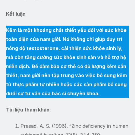
Kết luận
Kẽm là một khoáng chất thiết yếu đối với sức khỏe
toàn diện của nam giới. Nó không chỉ giúp duy trì
nồng độ testosterone, cải thiện sức khỏe sinh lý,
mà còn tăng cường sức khỏe sinh sản và hỗ trợ hệ
miễn dịch. Để đảm bảo cơ thể có đủ lượng kẽm cần
thiết, nam giới nên tập trung vào việc bổ sung kẽm
từ thực phẩm tự nhiên hoặc các sản phẩm bổ sung
dưới sự tư vấn của bác sĩ chuyên khoa.
Tài liệu tham khảo:
Prasad, A. S. (1996). “Zinc deficiency in human