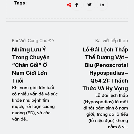
Tags :
Bài Viết Cùng Chủ Đề
Bài viết tiếp theo
Những Lưu Ý
Lỗ Đái Lệch Thấp
Trong Chuyện
Thể Dương Vật –
“Chăn Gối” Ở
Bìu (Penoscrotal
Nam Giới Lớn
Hypospadias –
Tuổi
Q54.2): Thách
Khi nam giới lớn tuổi
Thức Và Hy Vọng
có nhiều vấn đề về sức
Lỗ đái lệch thấp
khỏe như bệnh tim
(Hypospadias) là một
mạch, rối loạn cương
dị tật bẩm sinh ở nam
dương (ED), và các
giới, trong đó lỗ tiểu
vấn đề…
(lỗ niệu đạo) không
nằm ở vị…