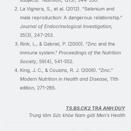
subjects.”
Nutrition
, 12(5), 344-350.
La Vignera, S., et al. (2012). “Selenium and
male reproduction: A dangerous relationship.”
Journal of Endocrinological Investigation
,
35(3), 247-253.
Rink, L., & Gabriel, P. (2000). “Zinc and the
immune system.”
Proceedings of the Nutrition
Society
, 59(4), 541-552.
King, J. C., & Cousins, R. J. (2006). “Zinc.”
Modern Nutrition in Health and Disease
, 11th
edition, 271-285.
TS.BS.CK2 TRÀ ANH DUY
Trung tâm Sức khỏe Nam giới Men’s Health