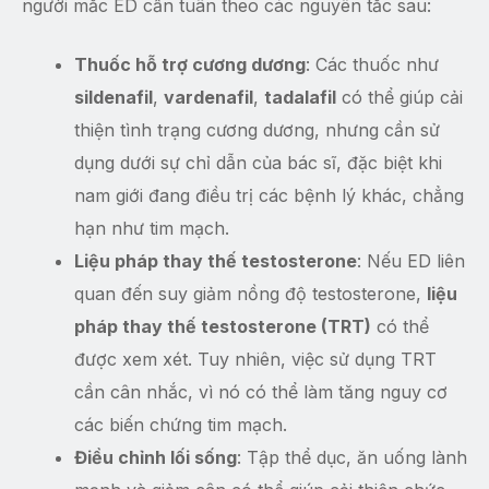
người mắc ED cần tuân theo các nguyên tắc sau:
Thuốc hỗ trợ cương dương
: Các thuốc như
sildenafil
,
vardenafil
,
tadalafil
có thể giúp cải
thiện tình trạng cương dương, nhưng cần sử
dụng dưới sự chỉ dẫn của bác sĩ, đặc biệt khi
nam giới đang điều trị các bệnh lý khác, chẳng
hạn như tim mạch.
Liệu pháp thay thế testosterone
: Nếu ED liên
quan đến suy giảm nồng độ testosterone,
liệu
pháp thay thế testosterone (TRT)
có thể
được xem xét. Tuy nhiên, việc sử dụng TRT
cần cân nhắc, vì nó có thể làm tăng nguy cơ
các biến chứng tim mạch.
Điều chỉnh lối sống
: Tập thể dục, ăn uống lành