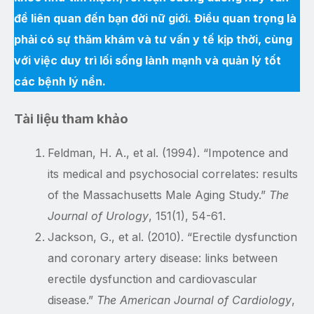
đề liên quan đến bạn đời nữ giới. Điều quan trọng là
phải có sự thăm khám và tư vấn y tế kịp thời, cùng
với việc duy trì lối sống lành mạnh và quản lý tốt
các bệnh lý nền.
Tài liệu tham khảo
Feldman, H. A., et al. (1994). “Impotence and
its medical and psychosocial correlates: results
of the Massachusetts Male Aging Study.”
The
Journal of Urology
, 151(1), 54-61.
Jackson, G., et al. (2010). “Erectile dysfunction
and coronary artery disease: links between
erectile dysfunction and cardiovascular
disease.”
The American Journal of Cardiology
,