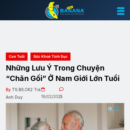
Cao Tuổi
Sức Khoẻ Tình Dục
Những Lưu Ý Trong Chuyện
“Chăn Gối” Ở Nam Giới Lớn Tuổi
By
TS.BS.CK2 Trà
19/02/2025
0
Anh Duy