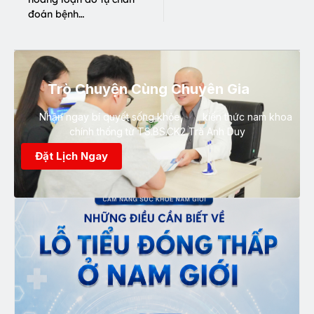
đoán bệnh…
Trò Chuyện Cùng Chuyên Gia
Nhận ngay bí quyết sống khỏe, kiến thức nam khoa
chính thống từ TS.BS.CK2 Trà Anh Duy
Đặt Lịch Ngay