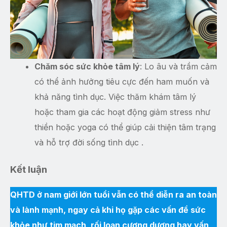
Chăm sóc sức khỏe tâm lý
: Lo âu và trầm cảm
có thể ảnh hưởng tiêu cực đến ham muốn và
khả năng tình dục. Việc thăm khám tâm lý
hoặc tham gia các hoạt động giảm stress như
thiền hoặc yoga có thể giúp cải thiện tâm trạng
và hỗ trợ đời sống tình dục .
Kết luận
QHTD ở nam giới lớn tuổi vẫn có thể diễn ra an toàn
và lành mạnh, ngay cả khi họ gặp các vấn đề sức
khỏe như tim mạch, rối loạn cương dương hay vấn