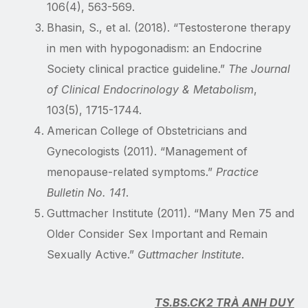
106(4), 563-569.
Bhasin, S., et al. (2018). “Testosterone therapy
in men with hypogonadism: an Endocrine
Society clinical practice guideline.”
The Journal
of Clinical Endocrinology & Metabolism
,
103(5), 1715-1744.
American College of Obstetricians and
Gynecologists (2011). “Management of
menopause-related symptoms.”
Practice
Bulletin No. 141
.
Guttmacher Institute (2011). “Many Men 75 and
Older Consider Sex Important and Remain
Sexually Active.”
Guttmacher Institute
.
TS.BS.CK2 TRÀ ANH DUY